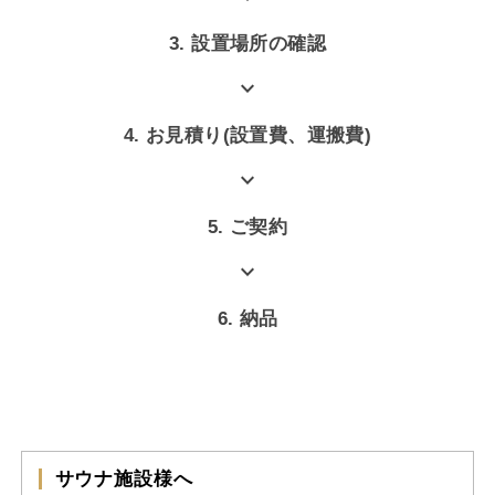
3. 設置場所の確認
expand_more
4. お見積り(設置費、運搬費)
expand_more
5. ご契約
expand_more
6. 納品
サウナ施設様へ