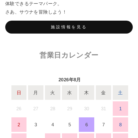
体験できるテーマパーク。
さあ、サウナを冒険しよう！
施設情報を見る
営業日カレンダー
2026年8月
日
月
火
水
木
金
土
26
27
28
29
30
31
1
2
3
4
5
6
7
8