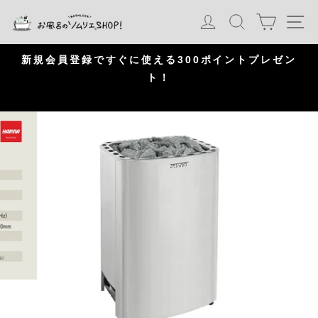
S
カート
ログイン
検索
ナ
k
i
p
問
新規会員登録ですぐに使える300ポイントプレゼン
頂
ト！
P
a
u
s
e