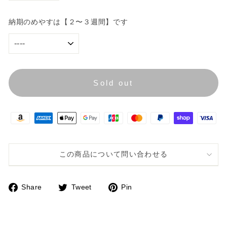
−
+
★
納期のめやすは【２〜３週間】です
Sold out
この商品について問い合わせる
Share
Tweet
Pin
F
T
P
a
w
i
c
i
n