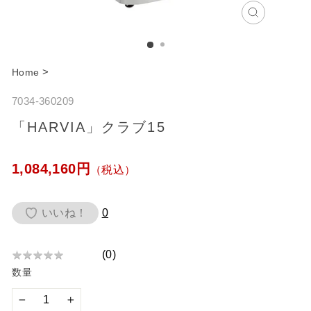
C
l
o
>
Home
s
7034-360209
e
「HARVIA」クラブ15
通
1,084,160円
（税込）
常
価
いいね！
0
格
(
0
)
★
★
★
★
★
★
数量
★
★
★