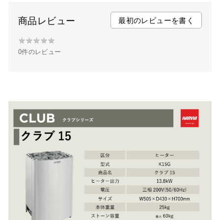
e
t
t
b
t
e
商品レビュー
最初のレビューを書く
o
e
r
★
★
★
★
★
★
o
r
e
0件のレビュー
★
k
s
★
t
★
★