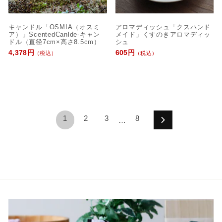
キャンドル「OSMIA（オスミ
アロマディッシュ「クスハンド
ア）」ScentedCanlde-キャン
メイド」くすのきアロマディッ
ドル（直径7cm×高さ8.5cm）
シュ
4,378円
605円
（税込）
（税込）
1
2
3
8
…
次
へ