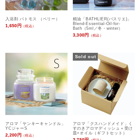
入浴剤 パトモス （ベリー）
精油「BATHLIER(バスリエ)」
Blend-Essential-Oil-for-
1,650円
（税込）
Bath（5ml／冬・winter）
3,300円
（税込）
Sold out
アロマ「ヤンキーキャンドル」
アロマ「クスハンドメイド」く
YCジャーS
すのきアロマディッシュ＋受け
皿+オイル（ギフトセット）
2,200円
（税込）
2,750円
（税込）