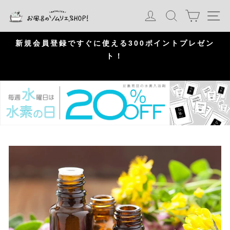
S
カート
ログイン
検索
ナ
k
i
p
問
新規会員登録ですぐに使える300ポイントプレゼン
頂
ト！
P
a
u
s
e