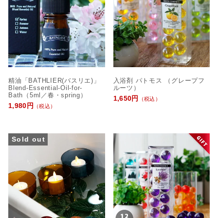
精油「BATHLIER(バスリエ)」
入浴剤 パトモス （グレープフ
Blend-Essential-Oil-for-
ルーツ）
Bath（5ml／春・spring）
1,650円
（税込）
1,980円
（税込）
Sold out