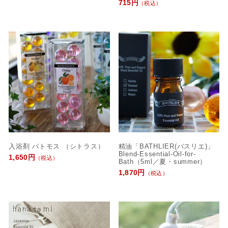
715円
（税込）
入浴剤 パトモス （シトラス）
精油「BATHLIER(バスリエ)」
Blend-Essential-Oil-for-
1,650円
（税込）
Bath（5ml／夏・summer）
1,870円
（税込）