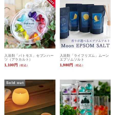
え
入浴剤「パトモス」セブンハー
入浴剤「ライフリズム」ムーン
ツ（アラカルト）
エプソムソルト
1,100円
1,980円
（税込）
（税込）
Sold out