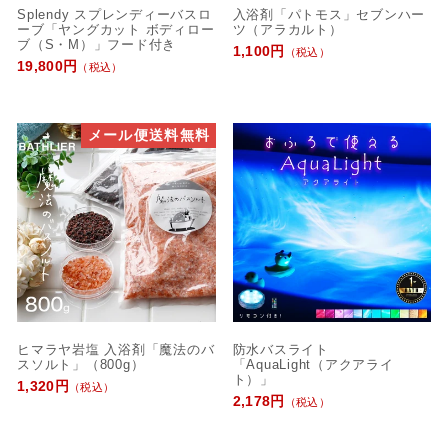
Splendy スプレンディーバスロ
入浴剤「パトモス」セブンハー
ーブ「ヤングカット ボディロー
ツ（アラカルト）
ブ（S・M）」フード付き
1,100円
（税込）
19,800円
（税込）
メール便送料無料
ヒマラヤ岩塩 入浴剤「魔法のバ
防水バスライト
スソルト」（800g）
「AquaLight（アクアライ
ト）」
1,320円
（税込）
2,178円
（税込）