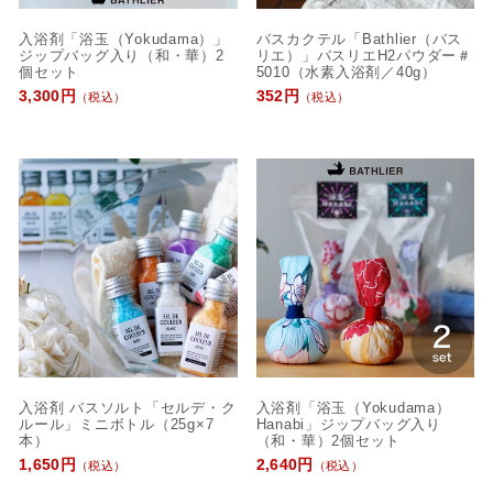
入浴剤「浴玉（Yokudama）」
バスカクテル「Bathlier（バス
ジップバッグ入り（和・華）2
リエ）」バスリエH2パウダー＃
個セット
5010（水素入浴剤／40g）
3,300円
352円
（税込）
（税込）
入浴剤 バスソルト「セルデ・ク
入浴剤「浴玉（Yokudama）
ルール」ミニボトル（25g×7
Hanabi」ジップバッグ入り
本）
（和・華）2個セット
1,650円
2,640円
（税込）
（税込）