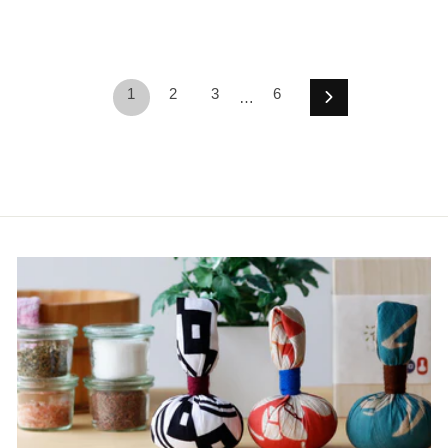
1
2
3
6
…
次
へ