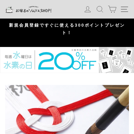
S
カート
ログイン
検索
ナ
k
i
p
問
新規会員登録ですぐに使える300ポイントプレゼン
頂
ト！
P
a
u
s
e