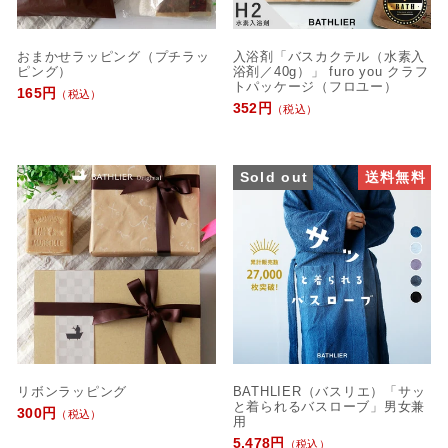
おまかせラッピング（プチラッ
入浴剤「バスカクテル（水素入
ピング）
浴剤／40g）」 furo you クラフ
トパッケージ（フロユー）
165円
（税込）
352円
（税込）
Sold out
送料無料
リボンラッピング
BATHLIER（バスリエ）「サッ
と着られるバスローブ」男女兼
300円
（税込）
用
5,478円
（税込）