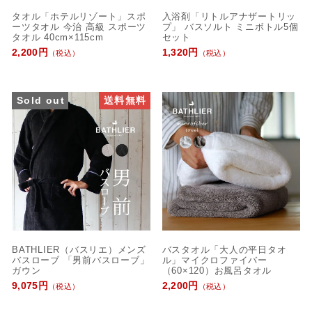
タオル「ホテルリゾート」スポ
入浴剤「リトルアナザートリッ
ーツタオル 今治 高級 スポーツ
プ」 バスソルト ミニボトル5個
タオル 40cm×115cm
セット
2,200円
1,320円
（税込）
（税込）
Sold out
送料無料
BATHLIER（バスリエ）メンズ
バスタオル「大人の平日タオ
バスローブ 「男前バスローブ」
ル」マイクロファイバー
ガウン
（60×120）お風呂タオル
9,075円
2,200円
（税込）
（税込）