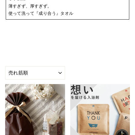
薄すぎず、厚すぎず。
使って洗って『成り合う』タオル
並
び
替
え