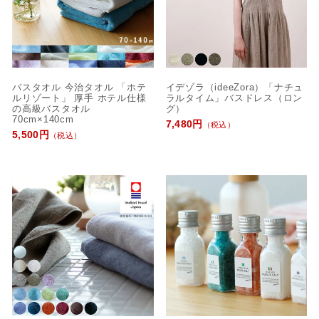
バスタオル 今治タオル 「ホテ
イデゾラ（ideeZora）「ナチュ
ルリゾート」 厚手 ホテル仕様
ラルタイム」バスドレス（ロン
の高級バスタオル
グ）
70cm×140cm
7,480円
（税込）
5,500円
（税込）