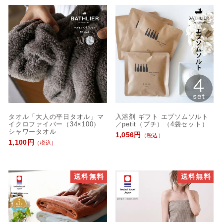
タオル「大人の平日タオル」マ
入浴剤 ギフト エプソムソルト
イクロファイバー（34×100）
／petit（プチ）（4袋セット）
シャワータオル
1,056円
（税込）
1,100円
（税込）
送料無料
送料無料