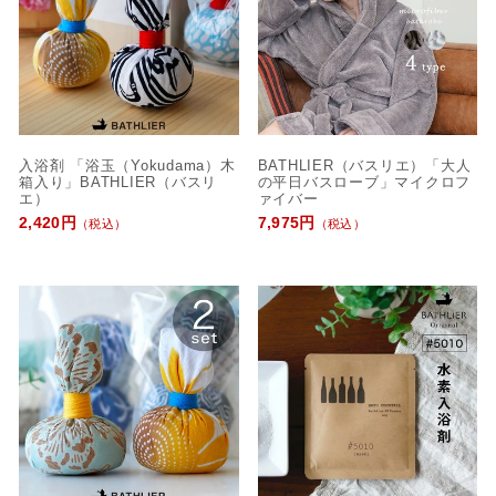
入浴剤 「浴玉（Yokudama）木
BATHLIER（バスリエ）「大人
箱入り」BATHLIER（バスリ
の平日バスローブ」マイクロフ
エ）
ァイバー
2,420円
7,975円
（税込）
（税込）