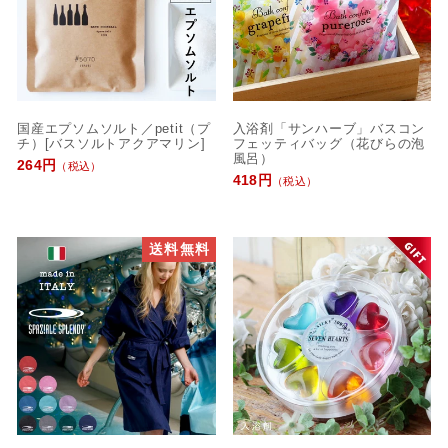
国産エプソムソルト／petit（プ
入浴剤「サンハーブ」バスコン
チ）[バスソルトアクアマリン]
フェッティバッグ（花びらの泡
風呂）
264円
（税込）
418円
（税込）
送料無料