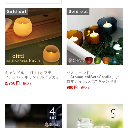
び
替
Sold out
Sold out
え
キャンドル「offti（オフテ
バスキャンドル
ィ）」バスキャンドル「プカ」
「AromaticalBathCandle」ア
ロマティカルバスキャンドル
2,750円
（税込）
990円
（税込）