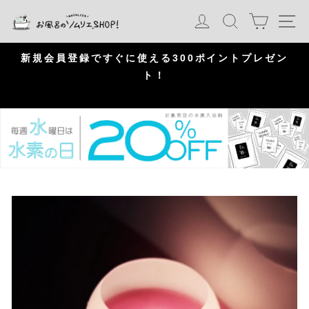
S
カート
ログイン
検索
ナ
k
i
p
問
新規会員登録ですぐに使える300ポイントプレゼン
頂
ト！
P
a
u
s
e