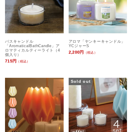
バスキャンドル
アロマ「ヤンキーキャンドル」
「AromaticalBathCandle」ア
YCジャーS
ロマティカルティーライト（4
2,200円
（税込）
個入り）
715円
（税込）
Sold out