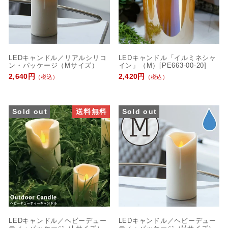
LEDキャンドル／リアルシリコ
LEDキャンドル「イルミネシャ
ン・パッケージ（Mサイズ）
イン」（M）[PE663-00-20]
2,640円
2,420円
（税込）
（税込）
Sold out
送料無料
Sold out
LEDキャンドル／ヘビーデュー
LEDキャンドル／ヘビーデュー