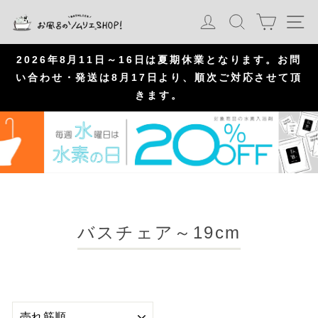
S
カート
ログイン
検索
ナ
k
i
p
お問
新規会員登録ですぐに使える300ポイントプレゼン
て頂
ト！
P
a
u
s
e
バスチェア～19cm
並