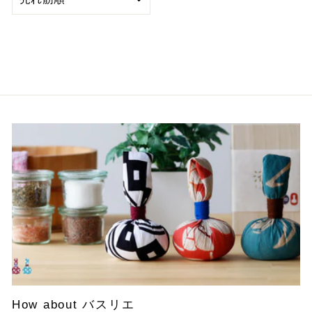
び
替
え
How about バスリエ