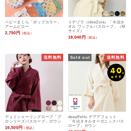
ベビーまくら「ポップカラー」
イデゾラ（ideeZora）「今治タ
アームピロー
オル ワッフルバスローブ」（M
サイズ）
2,750円
（税込）
18,040円
（税込）
送料無料
Sold out
送料無料
デュミシャーリングローブ「プ
deaaffetto.デアアフェット
ロシリーズバスローブ」ガウン
「今治タオルオーガニックバス
ローブ」ガウン
16,500円
（税込）