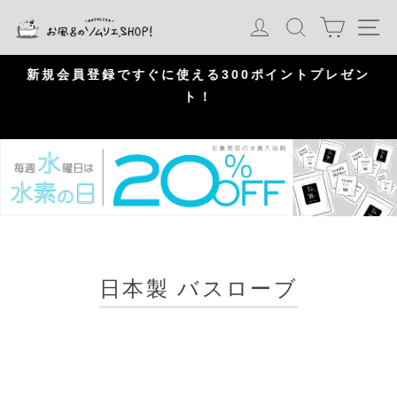
S
カート
ログイン
検索
ナ
k
i
p
問
新規会員登録ですぐに使える300ポイントプレゼン
頂
ト！
P
a
u
s
e
日本製 バスローブ