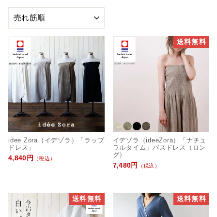
並
び
替
送料無料
え
idee Zora（イデゾラ）「ラップ
イデゾラ（ideeZora）「ナチュ
ドレス」
ラルタイム」バスドレス（ロン
グ）
4,840円
（税込）
7,480円
（税込）
送料無料
送料無料