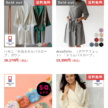
Sold out
送料無料
Sold out
送料無料
ハモニ「今治タオルバスロー
deaaffetto．（デアアフェッ
ブ」ガウン
ト）「スリムバスローブ」
16,170円
13,200円
（税込）
（税込）
送料無料