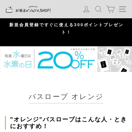
S
カート
ログイン
検索
ナ
k
i
p
問
新規会員登録ですぐに使える300ポイントプレゼン
頂
ト！
P
a
u
s
e
バスローブ オレンジ
”オレンジ”バスローブはこんな人・とき
におすすめ！