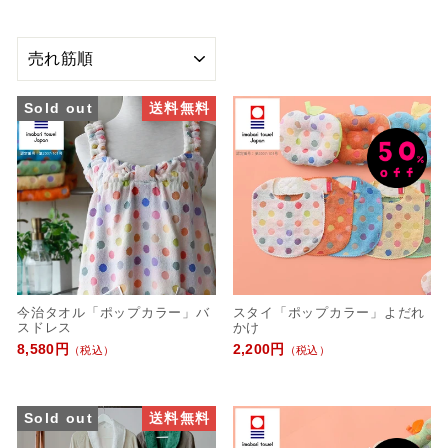
並
び
替
Sold out
送料無料
え
今治タオル「ポップカラー」バ
スタイ「ポップカラー」よだれ
スドレス
かけ
8,580円
2,200円
（税込）
（税込）
Sold out
送料無料