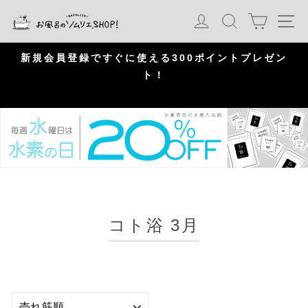
S
カート
ログイン
検索
ナ
k
i
p
問
新規会員登録ですぐに使える300ポイントプレゼン
頂
ト！
P
a
u
s
e
コト浴 3月
並