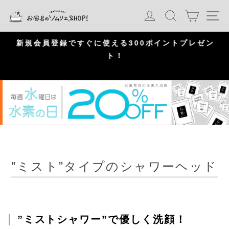
S
カート
ログイン
検索
ナ
k
i
p
問
新規会員登録ですぐに使える300ポイントプレゼン
頂
ト！
P
a
u
s
e
”ミスト”タイプのシャワーヘッド
”ミストシャワー”で優しく洗顔！