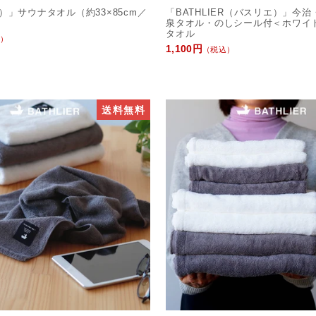
）」サウナタオル（約33×85cm／
「BATHLIER（バスリエ）」今
泉タオル・のしシール付＜ホワイ
タオル
）
1,100円
（税込）
送料無料