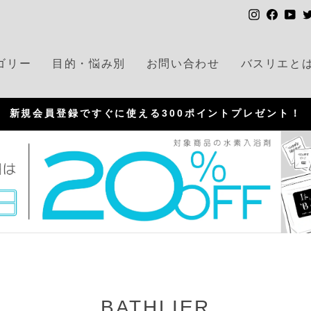
I
F
Y
n
a
o
s
c
u
ゴリー
目的・悩み別
お問い合わせ
バスリエと
t
e
T
a
b
u
g
o
b
新規会員登録ですぐに使える300ポイントプレゼント！
r
o
e
P
a
k
a
m
u
s
e
BATHLIER