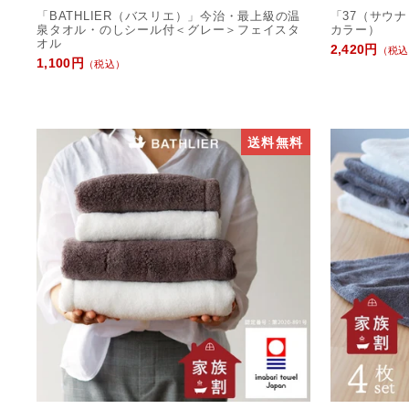
「BATHLIER（バスリエ）」今治・最上級の温
「37（サウナ
泉タオル・のしシール付＜グレー＞フェイスタ
カラー）
オル
2,420円
（税込
1,100円
（税込）
送料無料