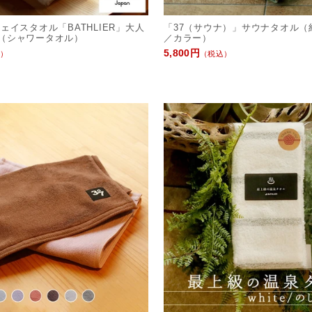
ェイスタオル「BATHLIER」大人
「37（サウナ）」サウナタオル（約7
（シャワータオル）
／カラー）
5,800円
）
（税込）