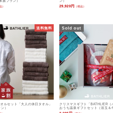
家族プラン）
ン）
29,920円
込）
（税込）
送料無料
Sold out
タオルセット「大人の休日タオル」
クリスマスギフト「BATHLIER
ラン）
おうち温泉ギフトセット（浴玉＆