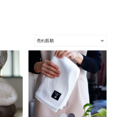
並
び
替
え