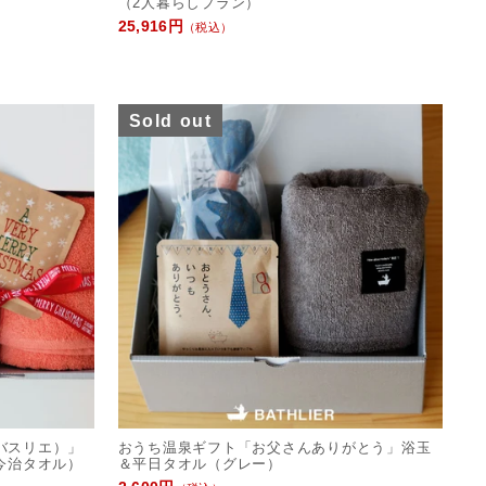
（2人暮らしプラン）
25,916円
（税込）
Sold out
（バスリエ）」
おうち温泉ギフト「お父さんありがとう」浴玉
今治タオル）
＆平日タオル（グレー）