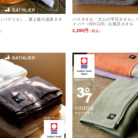
ER（バスリエ）」最上級の温泉タオ
バスタオル「大人の平日タオル」
イバー（60×120）お風呂タオル
2,200円
）
（税込）