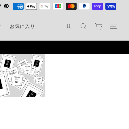
T
P
w
i
i
n
カート
ログイン
検索
ナビ
は
お気に入り
t
t
t
e
e
r
r
e
s
t