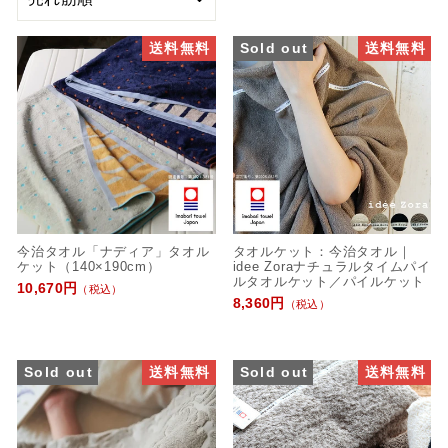
び
替
送料無料
Sold out
送料無料
え
今治タオル「ナディア」タオル
タオルケット：今治タオル｜
ケット（140×190cm）
idee Zoraナチュラルタイムパイ
ルタオルケット／パイルケット
10,670円
（税込）
8,360円
（税込）
Sold out
送料無料
Sold out
送料無料