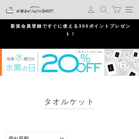
S
カート
ログイン
検索
ナ
k
i
p
問
新規会員登録ですぐに使える300ポイントプレゼン
頂
ト！
P
a
u
s
e
タオルケット
並