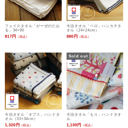
フェイスタオル「がーぜのたお
今治タオル「ペロ」ハンカチタ
る」34×90
オル（24×24cm）
817円
880円
（税込）
（税込）
Sold out
今治タオル「オプス」ハンドタ
今治タオル「もり」ハンドタオ
オル（33×34cm）
ル
1,320円
1,100円
（税込）
（税込）