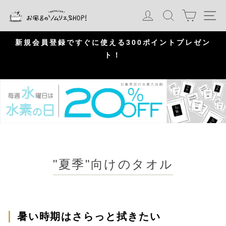
S
カート
ログイン
検索
ナ
k
i
p
問
新規会員登録ですぐに使える300ポイントプレゼン
頂
ト！
P
a
u
s
e
"夏季"向けのタオル
暑い時期はさらっと拭きたい