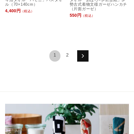
ル（70×140cm）
勢古式着物文様ガーゼハンカチ
（片面ガーゼ）
4,400円
（税込）
550円
（税込）
1
2
次
へ