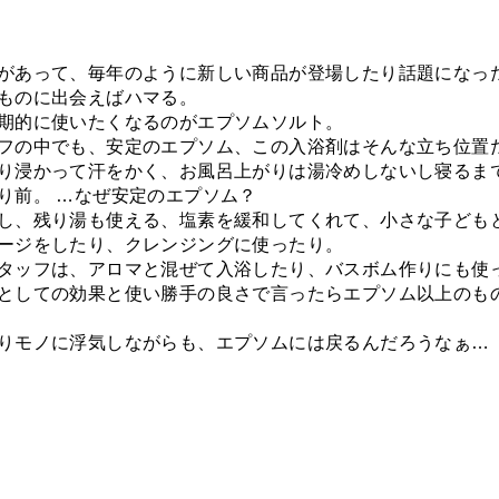
があって、毎年のように新しい商品が登場したり話題になっ
ものに出会えばハマる。
期的に使いたくなるのがエプソムソルト。
フの中でも、安定のエプソム、この入浴剤はそんな立ち位置
り浸かって汗をかく、お風呂上がりは湯冷めしないし寝るま
り前。 …なぜ安定のエプソム？
し、残り湯も使える、塩素を緩和してくれて、小さな子ども
ージをしたり、クレンジングに使ったり。
タッフは、アロマと混ぜて入浴したり、バスボム作りにも使
としての効果と使い勝手の良さで言ったらエプソム以上のも
りモノに浮気しながらも、エプソムには戻るんだろうなぁ…