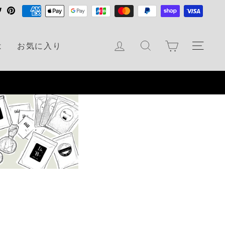
T
P
w
i
i
n
カート
ログイン
検索
ナビ
は
お気に入り
t
t
t
e
e
r
r
e
s
t