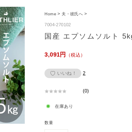
>
>
Home
夫・彼氏へ
7004-270102
国産 エプソムソルト 5k
通
3,091円
（税込）
常
価
いいね！
2
格
(
0
)
★
★
★
★
★
★
★
在庫あり
★
★
★
数量