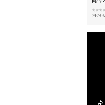
商品
★
★
★
★
0件のレ
★
★
★
★