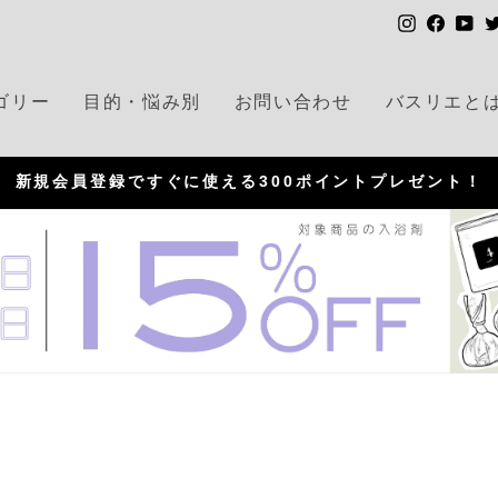
I
F
Y
n
a
o
s
c
u
ゴリー
目的・悩み別
お問い合わせ
バスリエと
t
e
T
a
b
u
g
o
b
新規会員登録ですぐに使える300ポイントプレゼント！
r
o
e
P
a
k
a
m
u
s
e