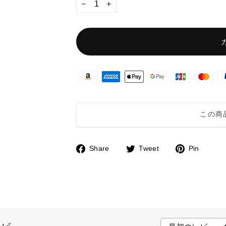
−
+
この商
Share
Tweet
Pin
F
T
P
a
w
i
c
i
n
e
t
t
b
t
e
o
e
r