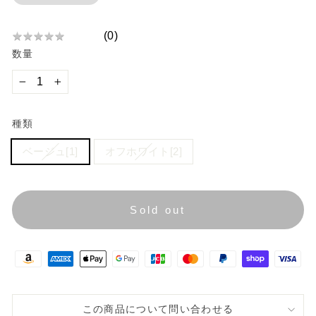
格
(
0
)
★
★
★
★
★
★
数量
★
★
★
−
+
★
種類
ベージュ[1]
オフホワイト[2]
Sold out
この商品について問い合わせる