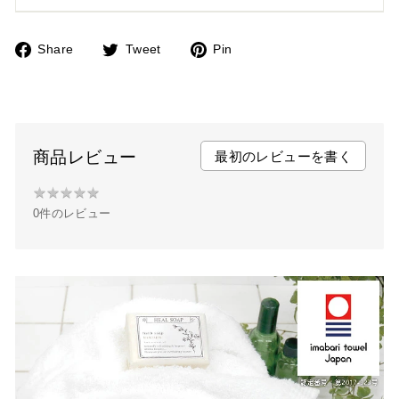
Share
Tweet
Pin
F
T
P
a
w
i
c
i
n
e
t
t
b
t
e
商品レビュー
最初のレビューを書く
o
e
r
★
★
★
★
★
★
o
r
e
0件のレビュー
★
k
s
★
t
★
★