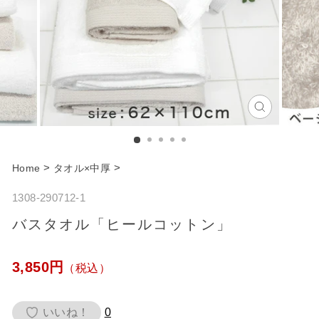
C
l
o
>
>
Home
タオル×中厚
s
1308-290712-1
e
バスタオル「ヒールコットン」
通
3,850円
（税込）
常
価
いいね！
0