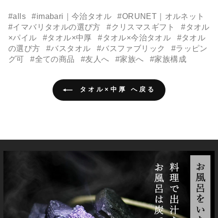
#alls
#imabari｜今治タオル
#ORUNET｜オルネット
#イマバリタオルの選び方
#クリスマスギフト
#タオル
×パイル
#タオル×中厚
#タオル×今治タオル
#タオル
の選び方
#バスタオル
#バスファブリック
#ラッピン
グ可
#全ての商品
#友人へ
#家族へ
#家族構成
タオル×中厚 へ戻る