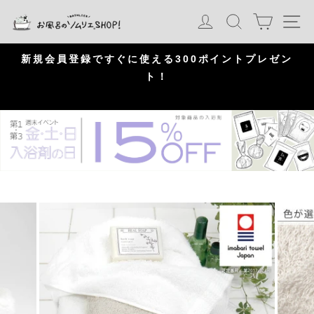
S
カート
ログイン
検索
ナ
k
i
p
問
新規会員登録ですぐに使える300ポイントプレゼン
頂
ト！
P
a
u
s
e