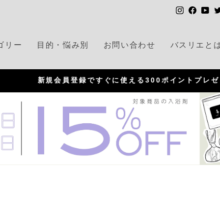
I
F
Y
n
a
o
s
c
u
ゴリー
目的・悩み別
お問い合わせ
バスリエと
t
e
T
a
b
u
g
o
b
新規会員登録ですぐに使える300ポイントプレゼント！
r
o
e
P
a
k
a
m
u
s
e