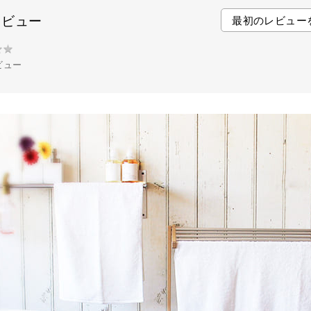
o
e
r
レビュー
最初のレビュー
o
r
e
k
s
★
★
t
ビュー