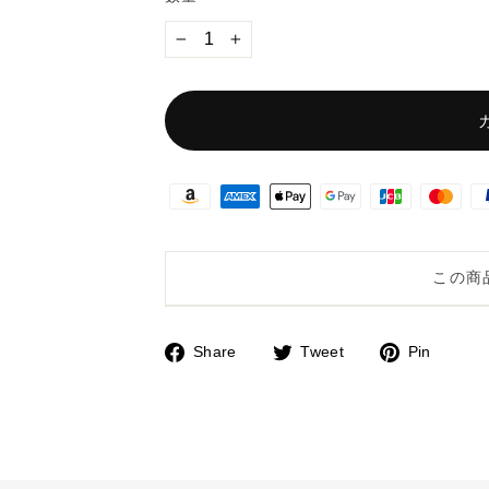
−
+
この商
Share
Tweet
Pin
F
T
P
a
w
i
c
i
n
e
t
t
b
t
e