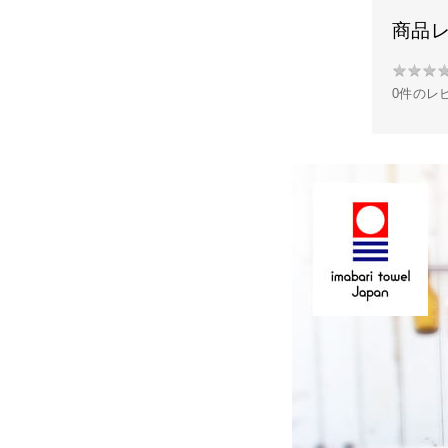
商品
★
★
★
★
0件のレ
★
★
★
★