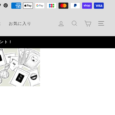
T
P
w
i
i
n
カート
ログイン
検索
ナビ
は
お気に入り
t
t
t
e
e
r
r
e
s
t