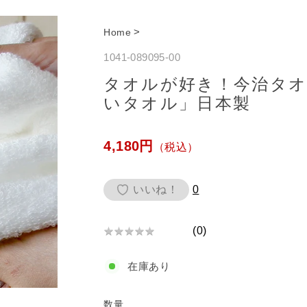
>
Home
1041-089095-00
タオルが好き！今治タオ
いタオル」日本製
通
4,180円
（税込）
常
価
いいね！
0
格
(
0
)
★
★
★
★
★
★
★
在庫あり
★
★
★
数量