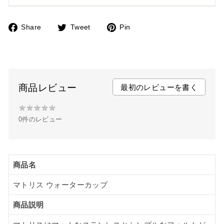
Share
Tweet
Pin
F
T
P
a
w
i
c
i
n
e
t
t
b
t
e
商品レビュー
最初のレビューを書く
o
e
r
★
★
★
★
★
★
o
r
e
0件のレビュー
★
k
s
★
t
★
★
商品名
マトリス ウォーターカップ
商品説明