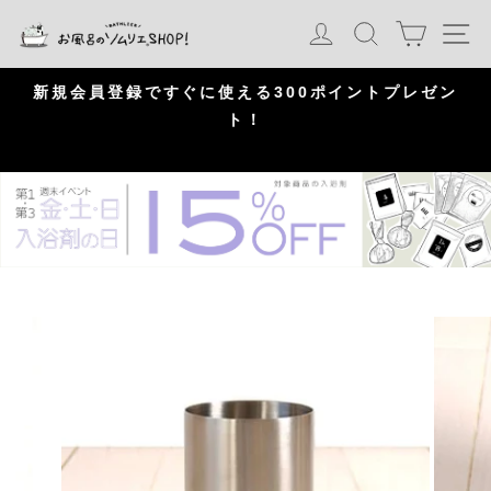
S
カート
ログイン
検索
ナ
k
i
p
問
新規会員登録ですぐに使える300ポイントプレゼン
頂
ト！
P
a
u
s
e