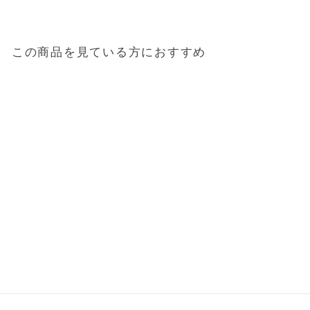
この商品を見ている方におすすめ
ステンレスコップ「マト
リス」ウォーターカップ
1,760円
（税込）