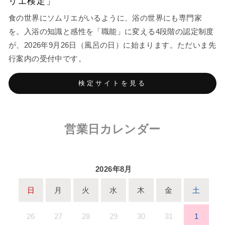
リエ検定」
食の世界にソムリエがいるように、浴の世界にも専門家
を。入浴の知識と感性を「職能」に変える4段階の認定制度
が、2026年9月26日（風呂の日）に始まります。ただいま先
行案内の受付中です。
検定サイトを見る
営業日カレンダー
2026年8月
日
月
火
水
木
金
土
26
27
28
29
30
31
1