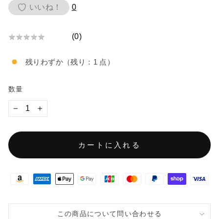
価
いいね！
0
格
(
0
)
★
★
★
★
★
★
★
残りわずか（残り：1 点）
★
★
★
数量
−
+
カートに入れる
この商品について問い合わせる