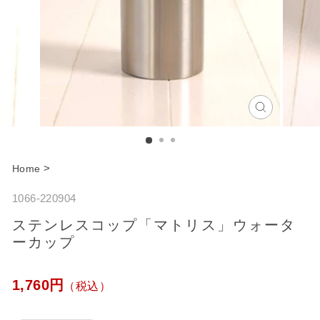
C
l
o
>
Home
s
1066-220904
e
ステンレスコップ「マトリス」ウォータ
ーカップ
通
1,760円
（税込）
常