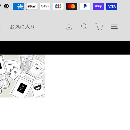
T
P
w
i
i
n
カート
ログイン
検索
ナビ
は
お気に入り
t
t
t
e
e
r
r
e
s
t