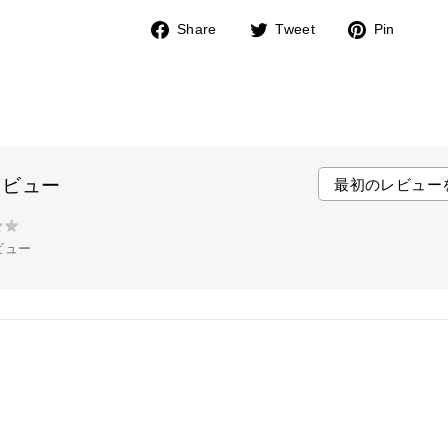
Share
Tweet
Pin
F
T
P
a
w
i
c
i
n
e
t
t
b
t
e
o
e
r
レビュー
最初のレビュー
o
r
e
k
s
★
★
t
ビュー