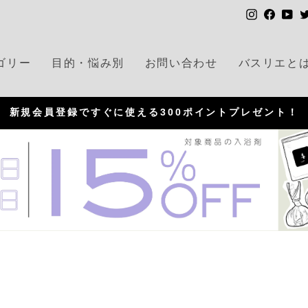
I
F
Y
n
a
o
s
c
u
ゴリー
目的・悩み別
お問い合わせ
バスリエと
t
e
T
a
b
u
g
o
b
新規会員登録ですぐに使える300ポイントプレゼント！
r
o
e
P
a
k
a
m
u
s
e