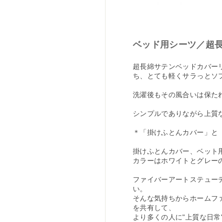
ベッド用シーツ／超
超長綿サテンベッドカバー
ち、とても軽くサラっとソ
洗濯後もその風合いは保た
シンプルでありながら上質
＊「掛けふとんカバー」と
掛けふとんカバー、ベット
カラーはホワイトとグレー
ファイバーアートステュー
い。
そんな気持ちからホームフ
を共有して、
より多くの人に"上質な日