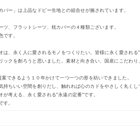
カバー」は上品なドビー生地との組合せが施されています。
ーツ、フラットシーツ、枕カバーの４種類ございます。
色です。
オは、永く人に愛されるモノをつくりたい。皆様に永く愛される”
リックを創ろうと思いました。素材と向き合い、国産にこだわり
を提案できるよう１０年かけて一つ一つの形を紡いできました。
気持ちいい空間を創りだし、触れれば心のカドをやさしく丸くし
オが考える、永く愛される”永遠の定番”です。
です。