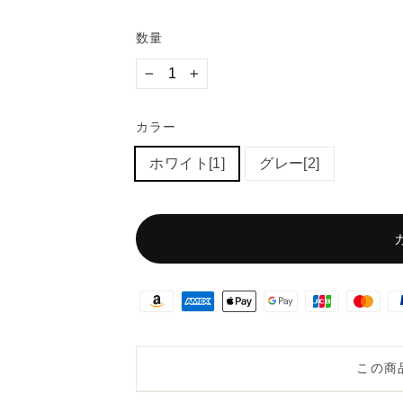
★
★
数量
−
+
カラー
ホワイト[1]
グレー[2]
この商