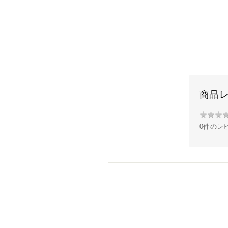
商品
★
★
★
★
0件のレ
★
★
★
★