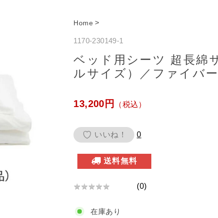
>
Home
1170-230149-1
ベッド用シーツ 超長綿
ルサイズ）／ファイバ
通
13,200円
（税込）
常
価
いいね！
0
格
送料無料
(
0
)
★
★
★
★
★
★
★
在庫あり
★