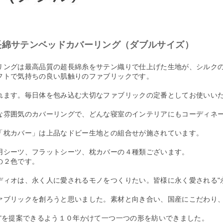
長綿サテンベッドカバーリング（ダブルサイズ）
リングは最高品質の超長綿糸をサテン織りで仕上げた生地が、シルク
フトで気持ちの良い肌触りのファブリックです。
れます。毎日体を包み込む大切なファブリックの定番としてお使いい
な雰囲気のカバーリングで、どんな寝室のインテリアにもコーディネ
「枕カバー」は上品なドビー生地との組合せが施されています。
用シーツ、フラットシーツ、枕カバーの４種類ございます。
の２色です。
ディオは、永く人に愛されるモノをつくりたい。皆様に永く愛される"
ァブリックを創ろうと思いました。素材と向き合い、国産にこだわり
常"を提案できるよう１０年かけて一つ一つの形を紡いできました。