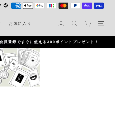
T
P
w
i
i
n
カート
ログイン
検索
ナビ
は
お気に入り
t
t
t
e
e
r
r
e
s
t