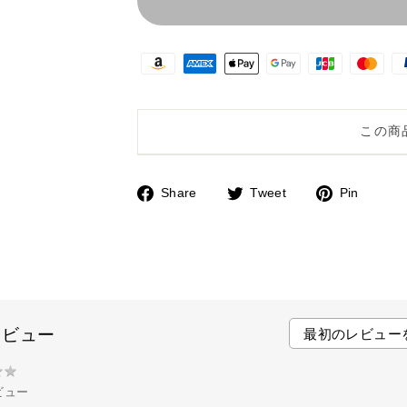
この商
Share
Tweet
Pin
F
T
P
a
w
i
c
i
n
e
t
t
b
t
e
o
e
r
レビュー
最初のレビュー
o
r
e
k
s
★
★
t
ビュー