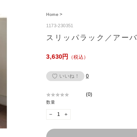
>
Home
1173-230351
スリッパラック／アーバン
通
3,630円
（税込）
常
価
いいね！
0
格
(
0
)
★
★
★
★
★
★
数量
★
★
★
−
+
★