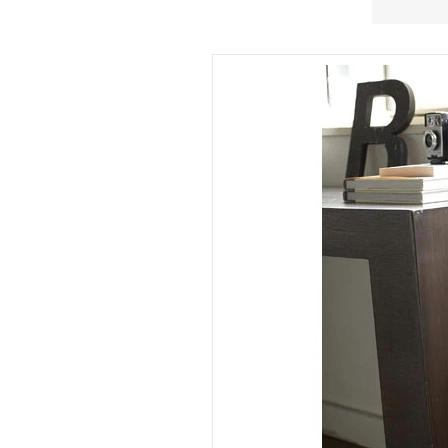
★
★
★