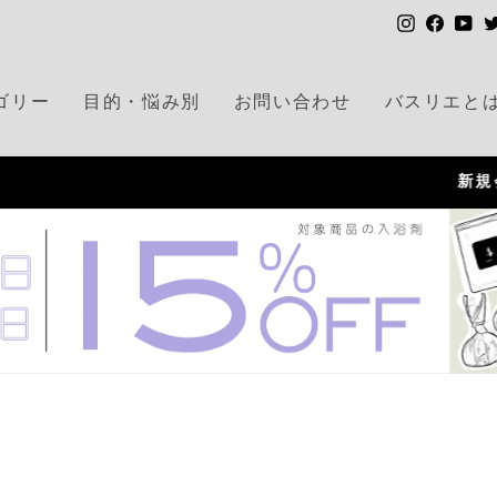
I
F
Y
n
a
o
s
c
u
ゴリー
目的・悩み別
お問い合わせ
バスリエと
t
e
T
a
b
u
g
o
b
新規会員登録ですぐに使える300ポイントプレゼント！
r
o
e
P
a
k
a
m
u
s
e