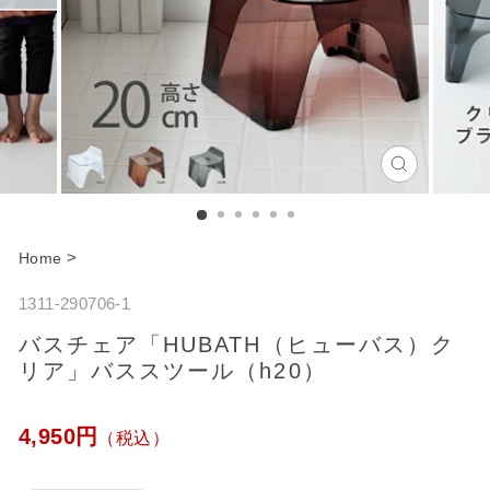
C
l
o
>
Home
s
1311-290706-1
e
バスチェア「HUBATH（ヒューバス）ク
リア」バススツール（h20）
通
4,950円
（税込）
常