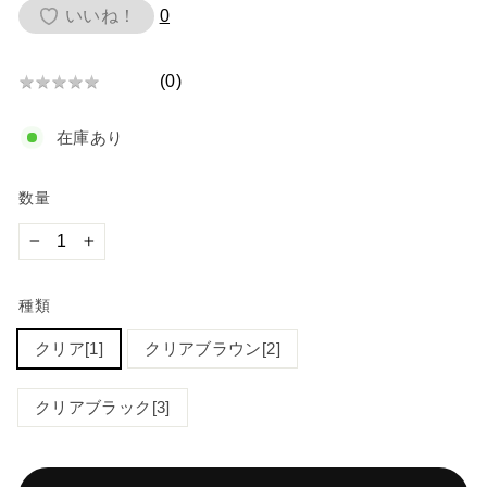
価
いいね！
0
格
(
0
)
★
★
★
★
★
★
★
在庫あり
★
★
★
数量
−
+
種類
クリア[1]
クリアブラウン[2]
クリアブラック[3]