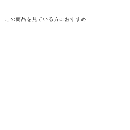
この商品を見ている方におすすめ
バスチェア
「HUBATH（ヒューバ
ス）クリア」バススツー
ル（h20）
4,950円
（税込）