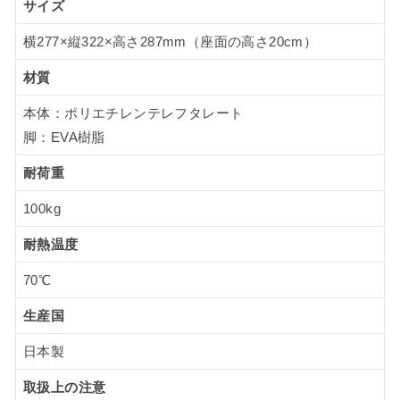
サイズ
横277×縦322×高さ287mm（座面の高さ20cm）
材質
本体：ポリエチレンテレフタレート
脚：EVA樹脂
耐荷重
100kg
耐熱温度
70℃
生産国
日本製
取扱上の注意