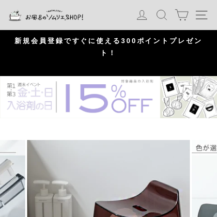
S
カート
ログイン
検索
ナ
k
i
p
問
新規会員登録ですぐに使える300ポイントプレゼン
頂
ト！
P
a
u
s
e