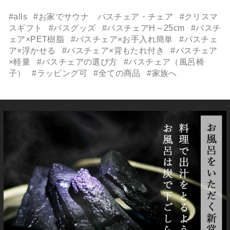
#alls
#お家でサウナ バスチェア・チェア
#クリスマ
スギフト
#バスグッズ
#バスチェアH～25cm
#バスチ
ェア×PET樹脂
#バスチェア×お手入れ簡単
#バスチェ
ア×浮かせる
#バスチェア×背もたれ付き
#バスチェア
×軽量
#バスチェアの選び方
#バスチェア（風呂椅
子）
#ラッピング可
#全ての商品
#家族へ