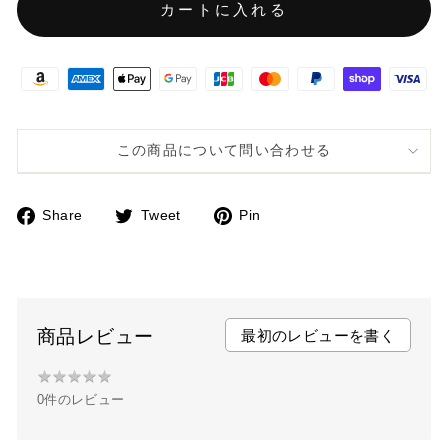
カートに入れる
この商品について問い合わせる
Share
Tweet
Pin
F
T
P
a
w
i
c
i
n
e
t
t
b
t
e
商品レビュー
最初のレビューを書く
o
e
r
★
★
★
★
★
★
o
r
e
0件のレビュー
★
k
s
★
t