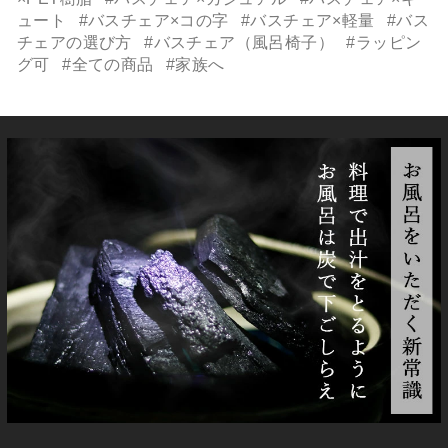
ュート
#バスチェア×コの字
#バスチェア×軽量
#バス
チェアの選び方
#バスチェア（風呂椅子）
#ラッピン
グ可
#全ての商品
#家族へ