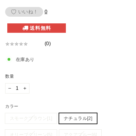
価
いいね！
0
格
送料無料
(
0
)
★
★
★
★
★
★
★
在庫あり
★
★
★
数量
−
+
カラー
スモークブラウン[1]
ナチュラル[2]
オリーブグリーン[5]
アクアブルー[6]