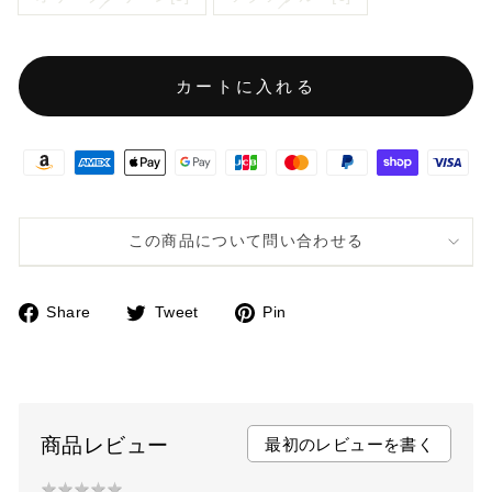
カートに入れる
この商品について問い合わせる
Share
Tweet
Pin
F
T
P
a
w
i
c
i
n
e
t
t
b
t
e
商品レビュー
最初のレビューを書く
o
e
r
★
★
★
★
★
★