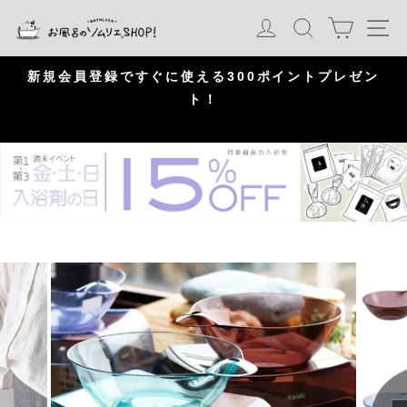
S
カート
ログイン
検索
ナ
k
i
p
問
新規会員登録ですぐに使える300ポイントプレゼン
頂
ト！
P
a
u
s
e