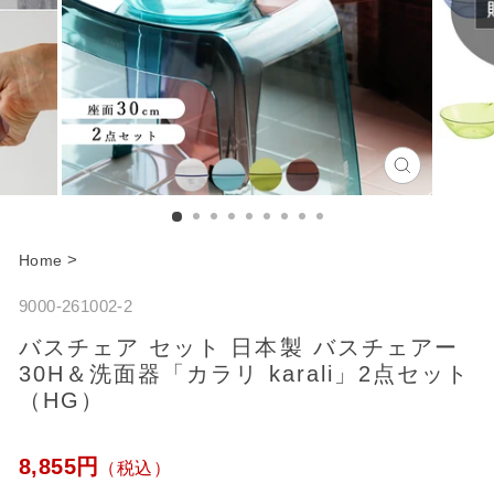
C
l
o
>
Home
s
9000-261002-2
e
バスチェア セット 日本製 バスチェアー
30H＆洗面器「カラリ karali」2点セット
（HG）
通
8,855円
（税込）
常