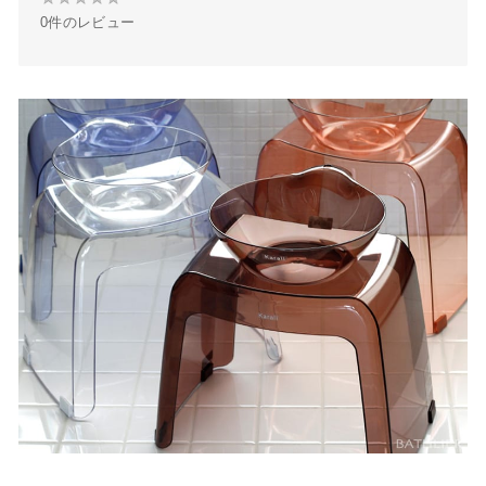
o
r
e
0件のレビュー
★
k
s
★
t
★
★