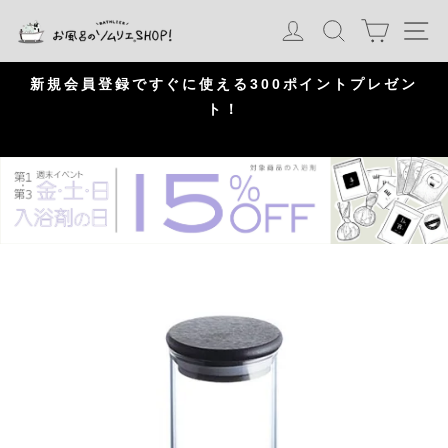
S
カート
ログイン
検索
ナ
k
i
p
問
新規会員登録ですぐに使える300ポイントプレゼン
頂
ト！
P
a
u
s
e