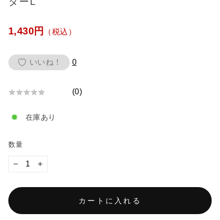
ターL
通
1,430円
（税込）
常
価
いいね！
0
格
(
0
)
★
★
★
★
★
★
★
在庫あり
★
★
★
数量
−
+
カートに入れる