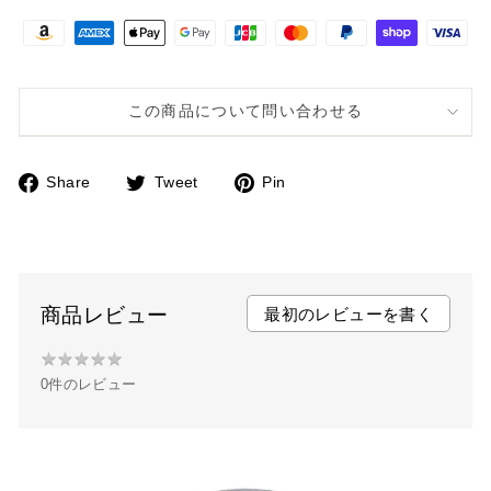
この商品について問い合わせる
Share
Tweet
Pin
F
T
P
a
w
i
c
i
n
e
t
t
b
t
e
商品レビュー
最初のレビューを書く
o
e
r
★
★
★
★
★
★
o
r
e
0件のレビュー
★
k
s
★
t
★
★