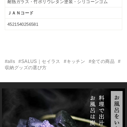
耐熱ガラス・竹ポリウレタン塗装・シリコーンゴム
ＪＡＮコード
4521540256581
#alls
#SALUS｜セイラス
#キッチン
#全ての商品
#
収納グッズの選び方