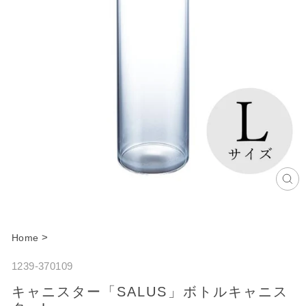
C
l
o
>
Home
s
1239-370109
e
キャニスター「SALUS」ボトルキャニス