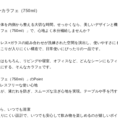
カラフェ（750ml）
、体を内側から整える大切な時間。せっかくなら、美しいデザインと機
ラフェ（750ml）」で、心地よく水分補給しませんか？
ンレス×ガラスの組み合わせが洗練された空間を演出し、使いやすさに
ほこりが入りにくい構造で、日常使いにぴったりの一品です。
給はもちろん、リビングや寝室、オフィスなど、どんなシーンにもフィ
沢にする、そんなカラフェです。
ェ（750ml）」のPoint
トレスフリーな使い心地
口が、液だれを防ぎ、スムーズな注ぎ心地を実現。テーブルや手を汚す
から、いつでも清潔
入りにくい設計で、いつでも安心して飲み物を楽しめるのが嬉しいポイ