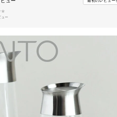
レビュー
最初のレビュー
o
r
e
k
s
★
★
t
ビュー