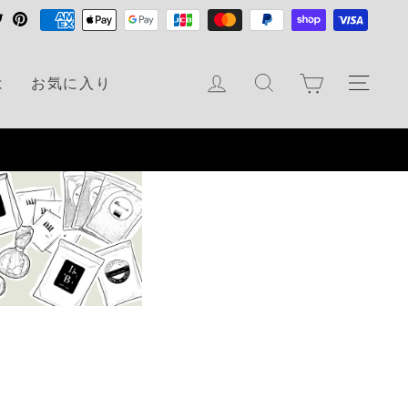
T
P
w
i
i
n
カート
ログイン
検索
ナビ
は
お気に入り
t
t
t
e
e
r
r
e
s
t