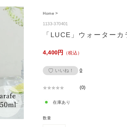
>
Home
1133-370401
「LUCE」ウォーターカラ
通
4,400円
（税込）
常
価
いいね！
0
格
(
0
)
★
★
★
★
★
★
★
在庫あり
★
★
★
数量