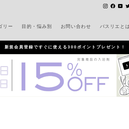
I
F
Y
n
a
o
s
c
u
ゴリー
目的・悩み別
お問い合わせ
バスリエと
t
e
T
a
b
u
g
o
b
新規会員登録ですぐに使える300ポイントプレゼント！
r
o
e
P
a
k
a
m
u
s
e