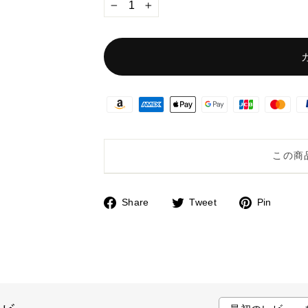
−
+
この商
Share
Tweet
Pin
F
T
P
a
w
i
c
i
n
e
t
t
b
t
e
o
e
r