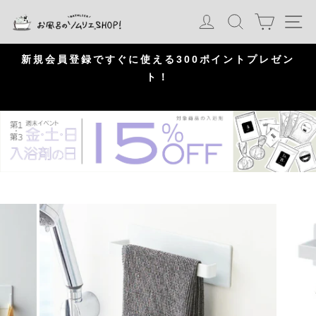
S
カート
ログイン
検索
ナ
k
i
p
問
新規会員登録ですぐに使える300ポイントプレゼン
頂
ト！
P
a
u
s
e