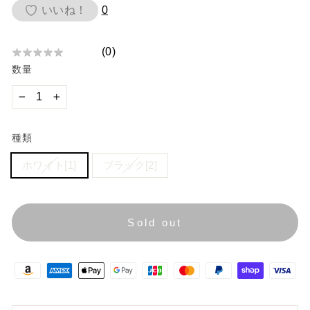
価
いいね！
0
格
(
0
)
★
★
★
★
★
★
数量
★
★
★
−
+
★
種類
ホワイト[1]
ブラック[2]
Sold out