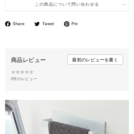
この商品について問い合わせる
Share
Tweet
Pin
F
T
P
a
w
i
c
i
n
e
t
t
b
t
e
商品レビュー
最初のレビューを書く
o
e
r
★
★
★
★
★
★
o
r
e
0件のレビュー
★
k
s
★
t
★
★