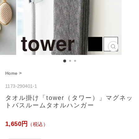
C
l
o
>
Home
s
1173-290401-1
e
タオル掛け「tower（タワー）」マグネッ
トバスルームタオルハンガー
通
1,650円
（税込）
常