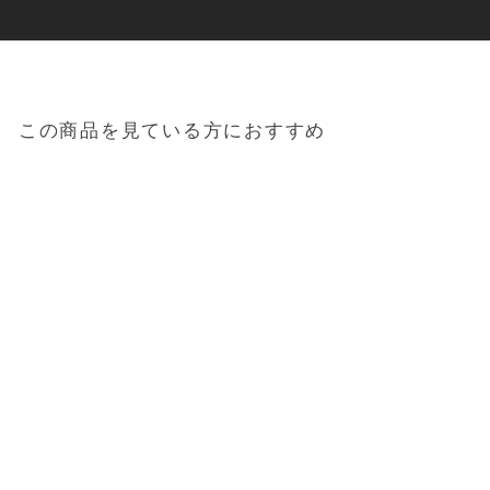
この商品を見ている方におすすめ
Sold out
タオル掛け「tower（タ
ワー）」マグネットバス
ルームタオルハンガー
1,650円
（税込）