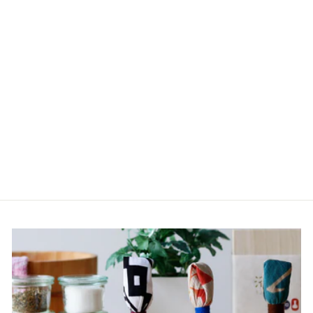
日本製水回り掃除「マー
ナ（MARNA）」これは
使えるシリーズ「水垢と
りダスター」（グレー）
385円
（税込）