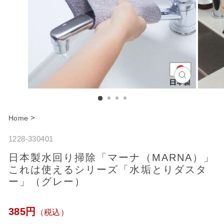
C
l
o
>
Home
s
1228-330401
e
日本製水回り掃除「マーナ（MARNA）」
これは使えるシリーズ「水垢とりダスタ
ー」（グレー）
通
385円
（税込）
常