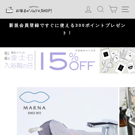
S
カート
ログイン
検索
ナ
k
i
p
問
新規会員登録ですぐに使える300ポイントプレゼン
頂
ト！
P
a
u
s
e