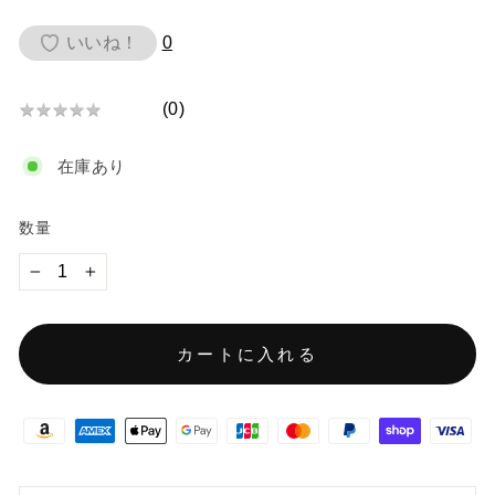
価
いいね！
0
格
(
0
)
★
★
★
★
★
★
★
在庫あり
★
★
★
数量
−
+
カートに入れる