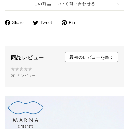
この商品について問い合わせる
Share
Tweet
Pin
F
T
P
a
w
i
c
i
n
e
t
t
b
t
e
商品レビュー
最初のレビューを書く
o
e
r
★
★
★
★
★
★
o
r
e
0件のレビュー
★
k
s
★
t
★
★