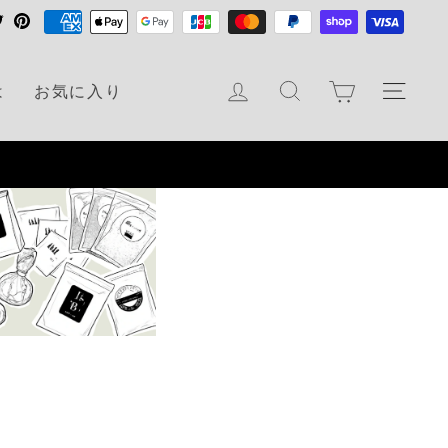
T
P
w
i
i
n
カート
ログイン
検索
ナビ
は
お気に入り
t
t
t
e
e
r
r
e
s
t