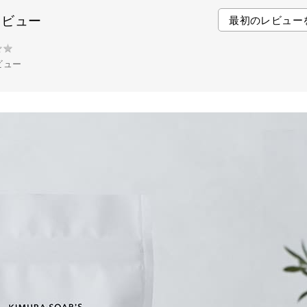
o
e
r
レビュー
最初のレビュー
o
r
e
k
s
★
★
t
ビュー