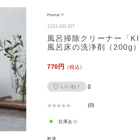
>
Home
1133-301207
風呂掃除クリーナー「KIM
風呂床の洗浄剤（200g
通
770円
（税込）
常
価
いいね！
0
格
(
0
)
★
★
★
★
★
★
★
在庫あり
★
★
★
数量