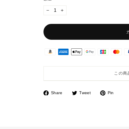
−
+
この商
Share
Tweet
Pin
F
T
P
a
w
i
c
i
n
e
t
t
b
t
e