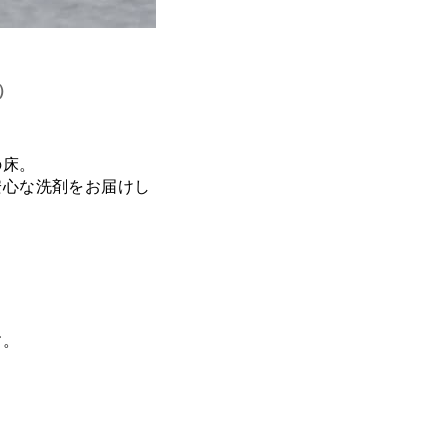
）
の床。
安心な洗剤をお届けし
す。