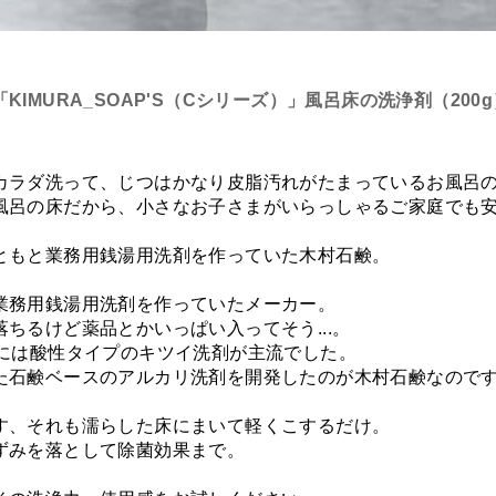
IMURA_SOAP'S（Cシリーズ）」風呂床の洗浄剤（200g
カラダ洗って、じつはかなり皮脂汚れがたまっているお風呂
風呂の床だから、小さなお子さまがいらっしゃるご家庭でも
ともと業務用銭湯用洗剤を作っていた木村石鹸。
業務用銭湯用洗剤を作っていたメーカー。
ちるけど薬品とかいっぱい入ってそう...。
代には酸性タイプのキツイ洗剤が主流でした。
た石鹸ベースのアルカリ洗剤を開発したのが木村石鹸なので
す、それも濡らした床にまいて軽くこするだけ。
ずみを落として除菌効果まで。