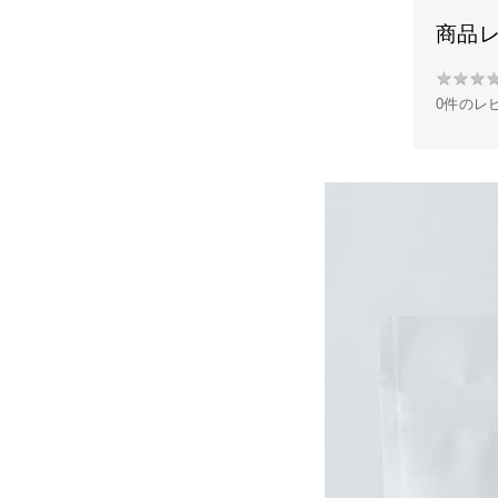
商品
★
★
★
★
0件のレ
★
★
★
★