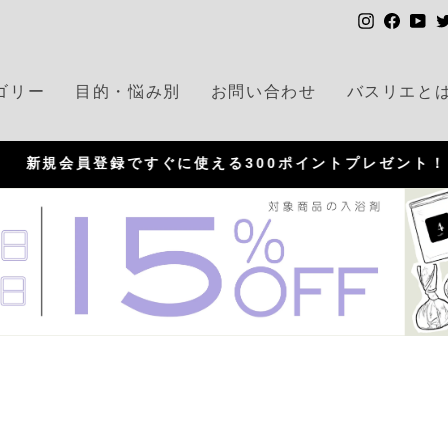
I
F
Y
n
a
o
s
c
u
ゴリー
目的・悩み別
お問い合わせ
バスリエと
t
e
T
a
b
u
g
o
b
新規会員登録ですぐに使える300ポイントプレゼント！
r
o
e
P
a
k
a
m
u
s
e