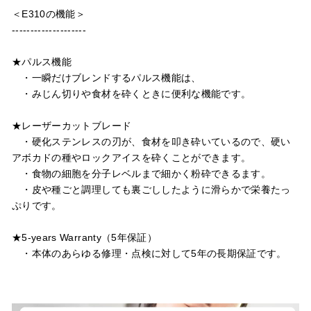
＜E310の機能＞
--------------------
★パルス機能
・一瞬だけブレンドするパルス機能は、
・みじん切りや食材を砕くときに便利な機能です。
★レーザーカットブレード
・硬化ステンレスの刃が、食材を叩き砕いているので、硬い
アボカドの種やロックアイスを砕くことができます。
・食物の細胞を分子レベルまで細かく粉砕できるます。
・皮や種ごと調理しても裏ごししたように滑らかで栄養たっ
ぷりです。
★5-years Warranty（5年保証）
・本体のあらゆる修理・点検に対して5年の長期保証です。