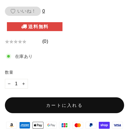
価
いいね！
0
格
送料無料
(
0
)
★
★
★
★
★
★
★
在庫あり
★
★
★
数量
−
+
カートに入れる