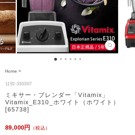
C
l
o
>
Home
s
1192-330307
e
ミキサー・ブレンダー「Vitamix」
Vitamix_E310_ホワイト（ホワイト）
[65738]
通
89,000円
（税込）
常