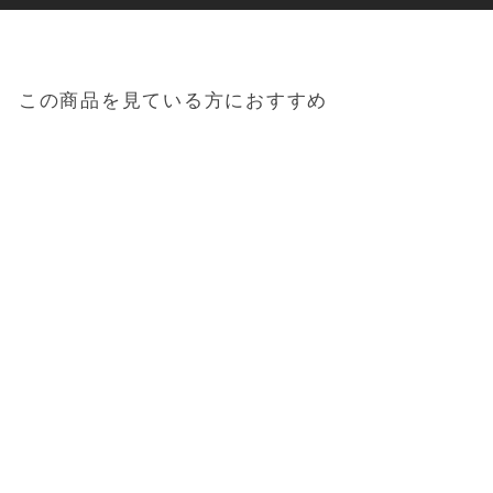
この商品を見ている方におすすめ
送料無料
ミキサー・ブレンダー
「Vitamix」
Vitamix_E310_ホワイト
（ホワイト）[65738]
89,000円
（税込）