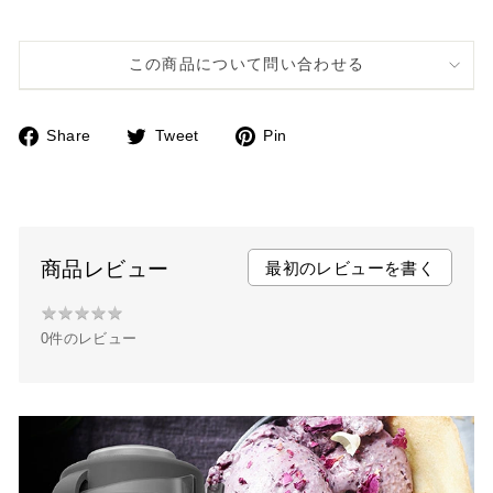
この商品について問い合わせる
Share
Tweet
Pin
F
T
P
a
w
i
c
i
n
e
t
t
b
t
e
商品レビュー
最初のレビューを書く
o
e
r
★
★
★
★
★
★
o
r
e
0件のレビュー
★
k
s
★
t
★
★