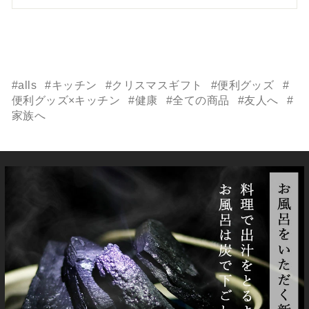
#alls
#キッチン
#クリスマスギフト
#便利グッズ
#
便利グッズ×キッチン
#健康
#全ての商品
#友人へ
#
家族へ