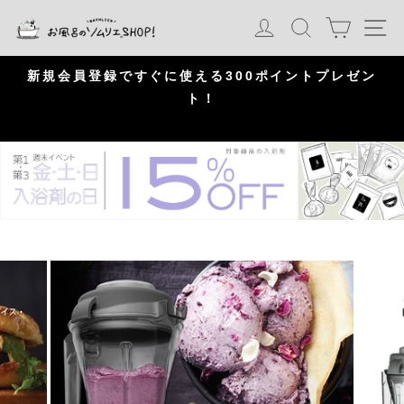
S
カート
ログイン
検索
ナ
k
i
p
問
新規会員登録ですぐに使える300ポイントプレゼン
頂
ト！
P
a
u
s
e