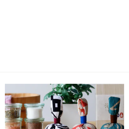
入浴剤／薬用入浴剤グー
スーピー
220円
（税込）