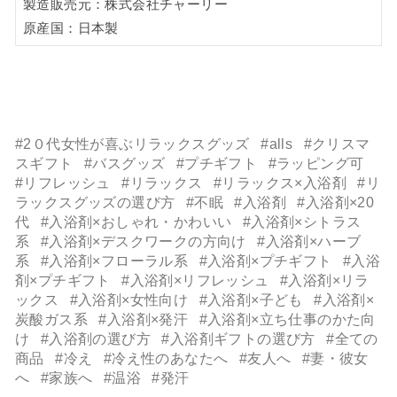
製造販売元：株式会社チャーリー
原産国：日本製
#2０代女性が喜ぶリラックスグッズ
#alls
#クリスマ
スギフト
#バスグッズ
#プチギフト
#ラッピング可
#リフレッシュ
#リラックス
#リラックス×入浴剤
#リ
ラックスグッズの選び方
#不眠
#入浴剤
#入浴剤×20
代
#入浴剤×おしゃれ・かわいい
#入浴剤×シトラス
系
#入浴剤×デスクワークの方向け
#入浴剤×ハーブ
系
#入浴剤×フローラル系
#入浴剤×プチギフト
#入浴
剤×プチギフト
#入浴剤×リフレッシュ
#入浴剤×リラ
ックス
#入浴剤×女性向け
#入浴剤×子ども
#入浴剤×
炭酸ガス系
#入浴剤×発汗
#入浴剤×立ち仕事のかた向
け
#入浴剤の選び方
#入浴剤ギフトの選び方
#全ての
商品
#冷え
#冷え性のあなたへ
#友人へ
#妻・彼女
へ
#家族へ
#温浴
#発汗