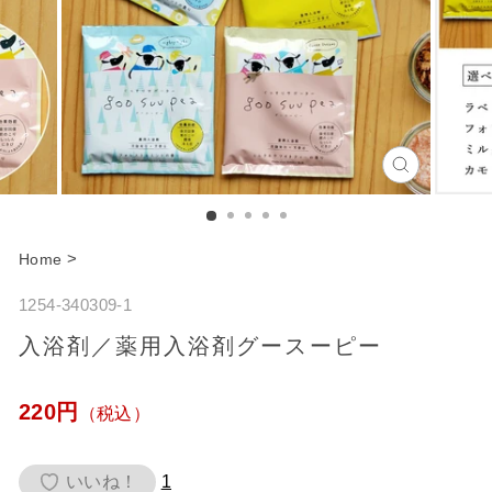
C
l
o
>
Home
s
1254-340309-1
e
入浴剤／薬用入浴剤グースーピー
通
220円
（税込）
常
価
いいね！
1