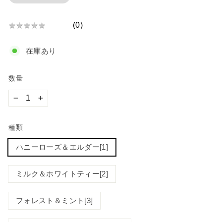
格
(
0
)
★
★
★
★
★
★
★
在庫あり
★
★
★
数量
−
+
種類
ハニーローズ＆エルダー[1]
ミルク＆ホワイトティー[2]
フォレスト＆ミント[3]