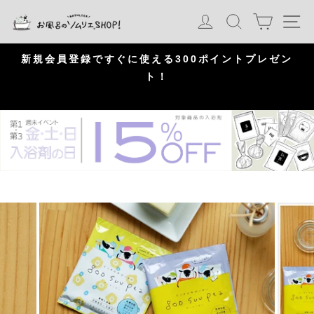
S
カート
ログイン
検索
ナ
k
i
p
問
新規会員登録ですぐに使える300ポイントプレゼン
頂
ト！
P
a
u
s
e