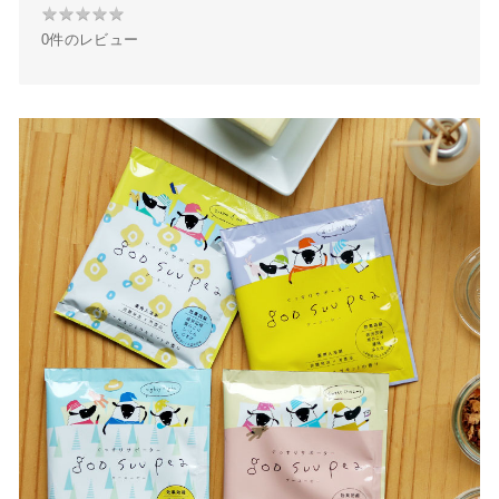
★
★
★
★
★
★
o
r
e
0件のレビュー
★
k
s
★
t
★
★