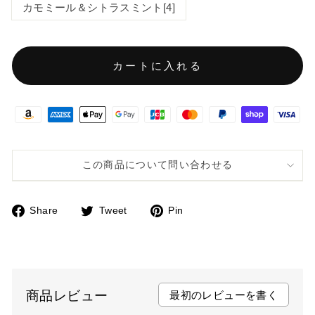
カモミール＆シトラスミント[4]
カートに入れる
この商品について問い合わせる
Share
Tweet
Pin
F
T
P
a
w
i
c
i
n
e
t
t
b
t
e
商品レビュー
最初のレビューを書く
o
e
r