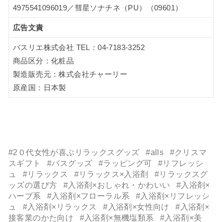
4975541096019／彗星ソナチネ（PU）（09601）
広告文責
バスリエ株式会社 TEL：04-7183-3252
商品区分：化粧品
製造販売元：株式会社チャーリー
原産国：日本製
#2０代女性が喜ぶリラックスグッズ
#alls
#クリスマ
スギフト
#バスグッズ
#ラッピング可
#リフレッシ
ュ
#リラックス
#リラックス×入浴剤
#リラックスグ
ッズの選び方
#入浴剤×おしゃれ・かわいい
#入浴剤×
ハーブ系
#入浴剤×フローラル系
#入浴剤×リフレッシ
ュ
#入浴剤×リラックス
#入浴剤×女性向け
#入浴剤×
接客業のかた向け
#入浴剤×無機塩類系
#入浴剤×美