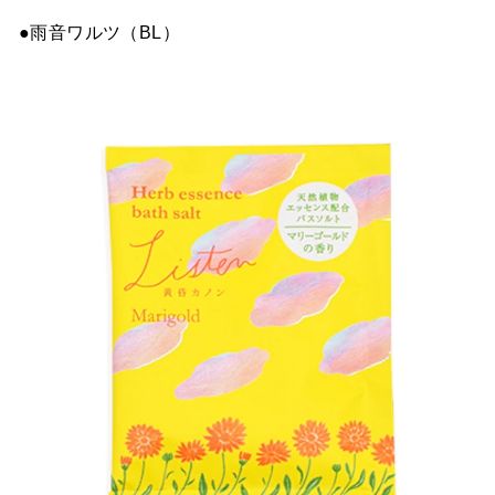
●雨音ワルツ（BL）