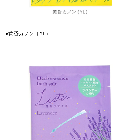
●黄昏カノン（YL）