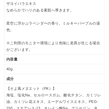
ザヨイバラエキス
なめらかでハリのある素肌へ導きます。
星空に浮かぶラベンダーの香り。ミルキーパープルの湯
色。
※ご利用のモニター環境により色味に差異が生じる場合
がございます。
内容量
40g
成分
【そよ風メヌエット（PK）】
海塩、塩化Na、セルロースガム、酸化チタン、カミツレ
油、カミツレ花エキス、エーデルワイスエキス、PEG-
150、ステアレス-13、オレイン酸Na、グリセリン、水、