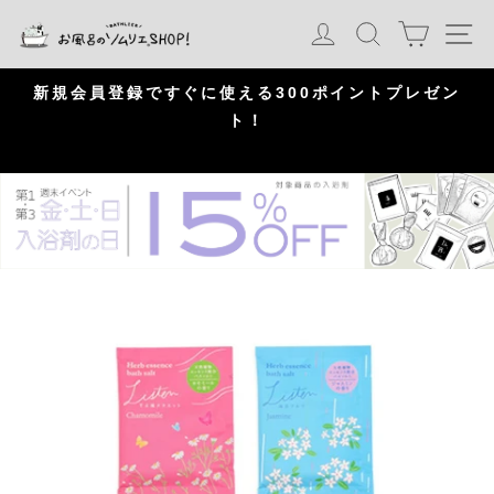
S
カート
ログイン
検索
ナ
k
i
p
問
新規会員登録ですぐに使える300ポイントプレゼン
頂
ト！
P
a
u
s
e