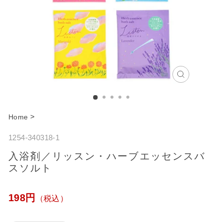
C
l
o
>
Home
s
1254-340318-1
e
入浴剤／リッスン・ハーブエッセンスバ
スソルト
通
198円
（税込）
常