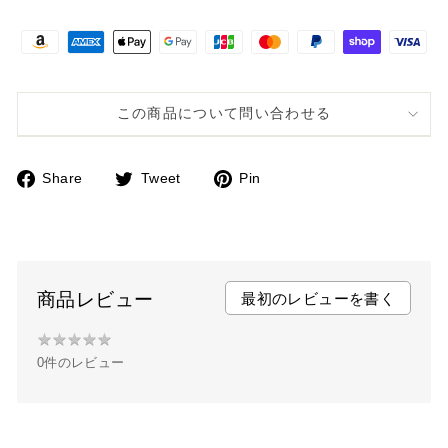
この商品について問い合わせる
Share
Tweet
Pin
F
T
P
a
w
i
c
i
n
e
t
t
b
t
e
商品レビュー
最初のレビューを書く
o
e
r
★
★
★
★
★
★
o
r
e
0件のレビュー
★
k
s
★
t
★
★