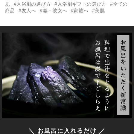
肌
#入浴剤の選び方
#入浴剤ギフトの選び方
#全ての
商品
#友人へ
#妻・彼女へ
#家族へ
#美肌
＼ お風呂に入れるだけ ／