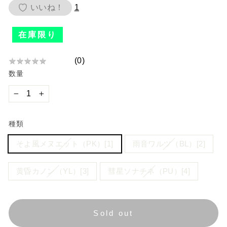
価
いいね！
1
格
在庫限り
(
0
)
★
★
★
★
★
★
数量
★
★
★
−
+
★
種類
そよ風メヌエット（PK）[1]
雨音ワルツ（BL）[2]
黄昏カノン（YL）[3]
彗星ソナチネ（PU）[4]
Sold out