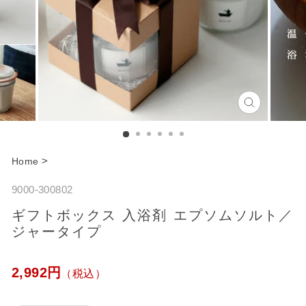
C
l
o
>
Home
s
9000-300802
e
ギフトボックス 入浴剤 エプソムソルト／
ジャータイプ
通
2,992円
（税込）
常