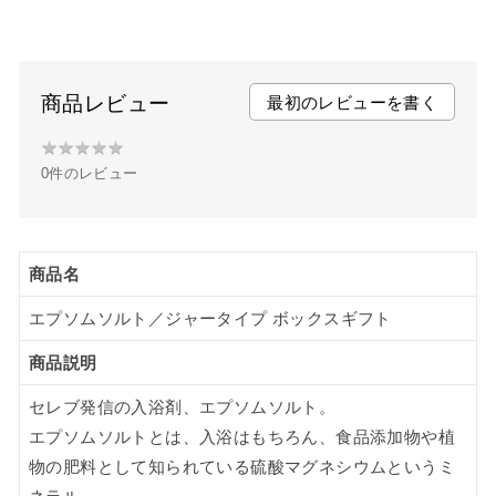
a
w
i
c
i
n
e
t
t
b
t
e
商品レビュー
最初のレビューを書く
o
e
r
★
★
★
★
★
★
o
r
e
0件のレビュー
★
k
s
★
t
★
★
商品名
エプソムソルト／ジャータイプ ボックスギフト
商品説明
セレブ発信の入浴剤、エプソムソルト。
エプソムソルトとは、入浴はもちろん、食品添加物や植
物の肥料として知られている硫酸マグネシウムというミ