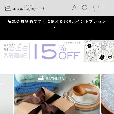
S
カート
ログイン
検索
ナ
k
i
p
問
新規会員登録ですぐに使える300ポイントプレゼン
頂
ト！
P
a
u
s
e