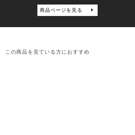
商品ページを見る
この商品を見ている方におすすめ
Sold out
ギフトボックス 入浴剤
エプソムソルト／ジャー
タイプ
2,992円
（税込）