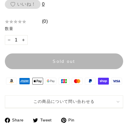
価
いいね！
0
格
(
0
)
★
★
★
★
★
★
数量
★
★
★
−
+
★
Sold out
この商品について問い合わせる
Share
Tweet
Pin
F
T
P