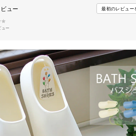
o
e
r
レビュー
最初のレビュー
o
r
e
k
s
★
★
t
ビュー