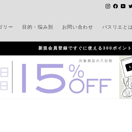
I
F
Y
n
a
o
s
c
u
ゴリー
目的・悩み別
お問い合わせ
バスリエと
t
e
T
a
b
u
g
o
b
新規会員登録ですぐに使える300ポイントプレゼント！
r
o
e
P
a
k
a
m
u
s
e