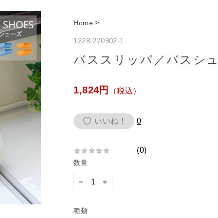
>
Home
1228-270902-1
バススリッパ／バスシ
通
1,824円
（税込）
常
価
いいね！
0
格
(
0
)
★
★
★
★
★
★
数量
★
★
★
−
+
★
種類