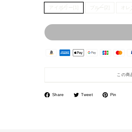
アイボリー[1]
ブルー[2]
オレン
この商
Share
Tweet
Pin
F
T
P
a
w
i
c
i
n
e
t
t
b
t
e