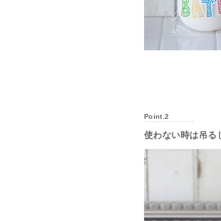
Point.2
使わない時は吊る