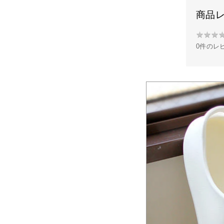
商品
★
★
★
★
0件のレ
★
★
★
★