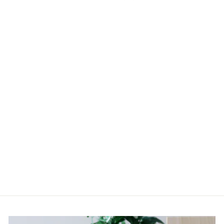
Sold out
2wayスキージー
「FLEX（フレック
ス）」シンクスクイージ
ー（umbra_アンブラ）
（グレー）
2,479円
（税込）