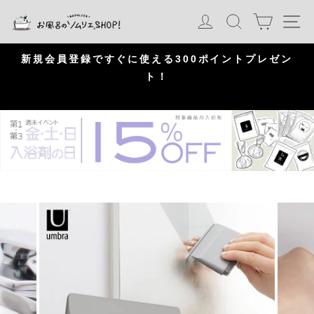
S
カート
ログイン
検索
ナ
k
i
p
問
新規会員登録ですぐに使える300ポイントプレゼン
頂
ト！
P
a
u
s
e