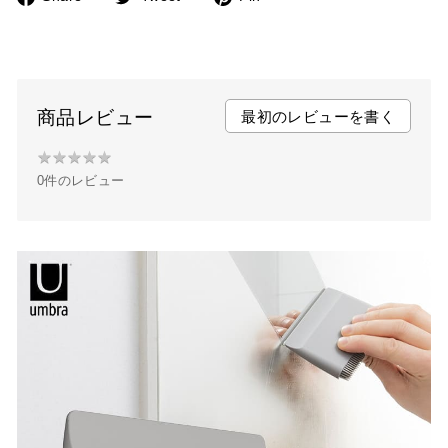
a
w
i
c
i
n
e
t
t
b
t
e
商品レビュー
最初のレビューを書く
o
e
r
★
★
★
★
★
★
o
r
e
0件のレビュー
★
k
s
★
t
★
★