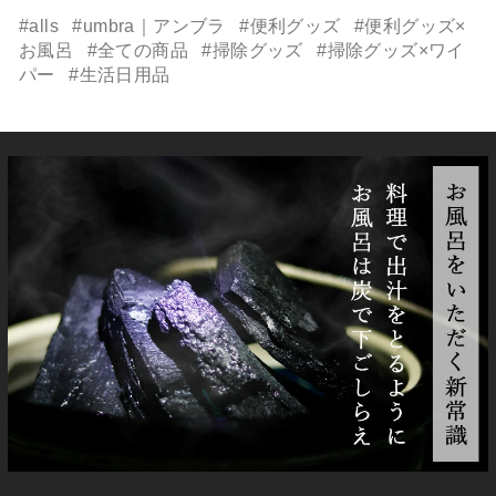
#alls
#umbra｜アンブラ
#便利グッズ
#便利グッズ×
お風呂
#全ての商品
#掃除グッズ
#掃除グッズ×ワイ
パー
#生活日用品