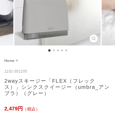
C
l
o
>
Home
s
1192-301205
e
2wayスキージー「FLEX（フレック
ス）」シンクスクイージー（umbra_アン
ブラ）（グレー）
通
2,479円
（税込）
常