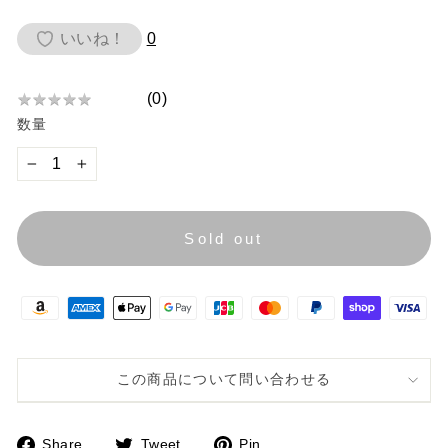
価
いいね！
0
格
(
0
)
★
★
★
★
★
★
数量
★
★
★
−
+
★
Sold out
この商品について問い合わせる
Share
Tweet
Pin
F
T
P