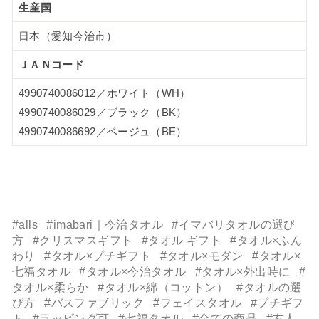
生産国
日本（愛知今治市）
ＪＡＮコード
4990740086012／ホワイト（WH）
4990740086029／ブラック（BK）
4990740086692／ベージュ（BE）
#alls
#imabari｜今治タオル
#イマバリタオルの選び
方
#クリスマスギフト
#タオル ギフト
#タオル×ふん
わり
#タオル×プチギフト
#タオル×モダン
#タオル×
七福タオル
#タオル×今治タオル
#タオル×外出時に
#
タオル×柔らか
#タオル×綿（コットン）
#タオルの選
び方
#バスファブリック
#フェイスタオル
#プチギフ
ト
#ラッピング可
#七福タオル
#全ての商品
#友人