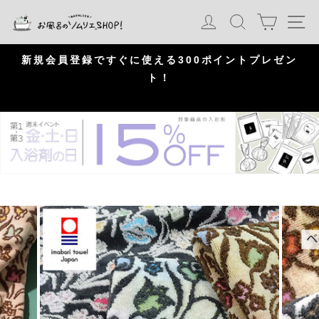
S
カート
ログイン
検索
ナ
k
i
p
問
新規会員登録ですぐに使える300ポイントプレゼン
頂
ト！
P
a
u
s
e