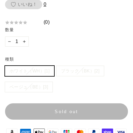
価
いいね！
0
格
(
0
)
★
★
★
★
★
★
数量
★
★
★
−
+
★
種類
ホワイト（WH）[1]
ブラック（BK）[2]
ベージュ（BE）[3]
Sold out