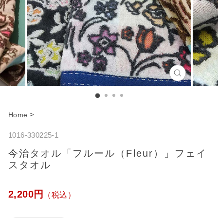
C
l
o
>
Home
s
1016-330225-1
e
今治タオル「フルール（Fleur）」フェイ
スタオル
通
2,200円
（税込）
常