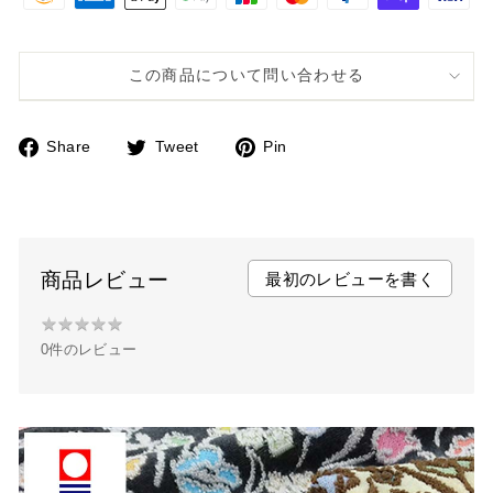
この商品について問い合わせる
Share
Tweet
Pin
F
T
P
a
w
i
c
i
n
e
t
t
b
t
e
商品レビュー
最初のレビューを書く
o
e
r
★
★
★
★
★
★
o
r
e
0件のレビュー
★
k
s
★
t
★
★