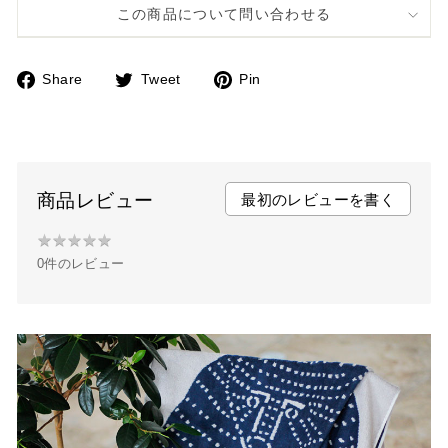
この商品について問い合わせる
Share
Tweet
Pin
F
T
P
a
w
i
c
i
n
e
t
t
b
t
e
商品レビュー
最初のレビューを書く
o
e
r
★
★
★
★
★
★
o
r
e
0件のレビュー
★
k
s
★
t
★
★