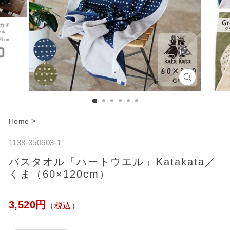
C
l
o
>
Home
s
1138-350603-1
e
バスタオル「ハートウエル」Katakata／
くま（60×120cm）
通
3,520円
（税込）
常