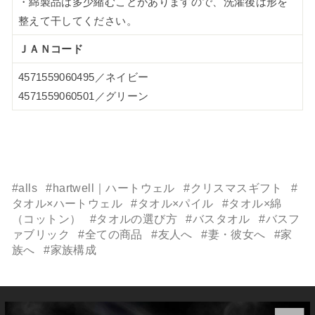
・綿製品は多少縮むことがありますので、洗濯後は形を
整えて干してください。
ＪＡＮコード
4571559060495／ネイビー
4571559060501／グリーン
#alls
#hartwell｜ハートウェル
#クリスマスギフト
#
タオル×ハートウェル
#タオル×パイル
#タオル×綿
（コットン）
#タオルの選び方
#バスタオル
#バスフ
ァブリック
#全ての商品
#友人へ
#妻・彼女へ
#家
族へ
#家族構成