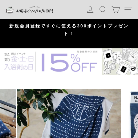
S
カート
ログイン
検索
ナ
k
i
p
問
新規会員登録ですぐに使える300ポイントプレゼン
頂
ト！
P
a
u
s
e