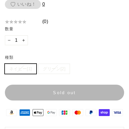
価
いいね！
0
格
(
0
)
★
★
★
★
★
★
数量
★
★
★
−
+
★
種類
ネイビー[1]
グリーン[2]
Sold out