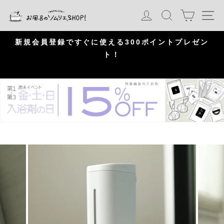
S
カート
ログイン
検索
ナ
k
i
p
問
新規会員登録ですぐに使える300ポイントプレゼン
頂
ト！
P
a
u
s
e