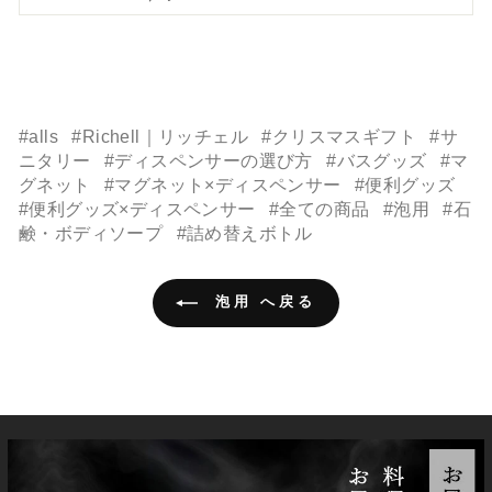
#alls
#Richell｜リッチェル
#クリスマスギフト
#サ
ニタリー
#ディスペンサーの選び方
#バスグッズ
#マ
グネット
#マグネット×ディスペンサー
#便利グッズ
#便利グッズ×ディスペンサー
#全ての商品
#泡用
#石
鹸・ボディソープ
#詰め替えボトル
泡用 へ戻る