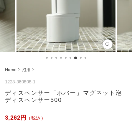
C
l
o
>
>
Home
泡用
s
1228-360808-1
e
ディスペンサー「ホバー」マグネット泡
ディスペンサー500
通
3,262円
（税込）
常