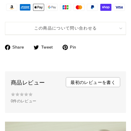
この商品について問い合わせる
Share
Tweet
Pin
F
T
P
a
w
i
c
i
n
e
t
t
b
t
e
商品レビュー
最初のレビューを書く
o
e
r
★
★
★
★
★
★
o
r
e
0件のレビュー
★
k
s
★
t
★
★