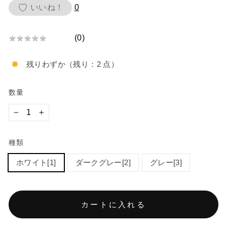
価
いいね！
0
格
(
0
)
★
★
★
★
★
★
★
残りわずか（残り：2 点）
★
★
★
数量
−
+
種類
ホワイト[1]
ダークグレー[2]
グレー[3]
カートに入れる