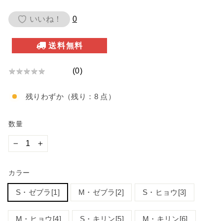
価
いいね！
0
格
送料無料
(
0
)
★
★
★
★
★
★
★
残りわずか（残り：8 点）
★
★
★
数量
−
+
カラー
S・ゼブラ[1]
M・ゼブラ[2]
S・ヒョウ[3]
M・ヒョウ[4]
S・キリン[5]
M・キリン[6]