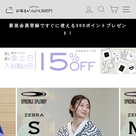
S
カート
ログイン
検索
ナ
k
i
p
問
新規会員登録ですぐに使える300ポイントプレゼン
頂
ト！
P
a
u
s
e