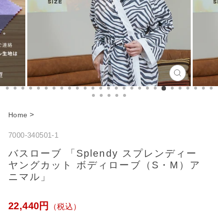
C
l
o
>
Home
s
7000-340501-1
e
バスローブ 「Splendy スプレンディー
ヤングカット ボディローブ（S・M）ア
ニマル」
通
22,440円
（税込）
常