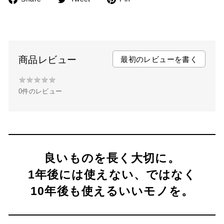
F
T
P
a
w
i
c
i
n
e
t
t
b
t
e
商品レビュー
最初のレビューを書く
o
e
r
★
★
★
★
★
★
o
r
e
0件のレビュー
★
k
s
★
t
★
★
良いものを長く大切に。
1年後には使えない、ではなく
10年後も使えるいいモノを。