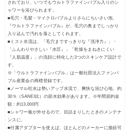
されており、いつでもウルトラファインバブル入りのシ
ャワーを浴びられます。
■毛穴・毛髪・マイクロバブルよりさらにちいさい泡、
『ウルトラファインバブル』が、毛穴の奥までしっかり
入り込んで汚れを落としてくれます。
■ミスト水流は、「毛穴まですっきりな『洗浄力』」・
「ふんわりやさしい『水圧』」「乾燥をまねきにくい
『人肌温度』」の洗顔に特化した3つのスキンケア設計で
す。
※「ウルトラファインバブル」は一般社団法人ファンバ
ブル産業会の商標登録です。
■ノーマル吐水は勢いアップ水流で、爽快な浴び心地。約
30％（SANEI比）の節水効果があります。※年間節約金
額：約13,000円
■シャワー板が外せるので、目詰まりしたときのメンテナ
ンスに。
■付属アダプターを使えば、ほとんどのメーカーに接続可