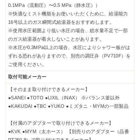
0.1MPa（流動圧）〜0.5 MPa（静水圧））
※快適なミスト機能をお使いいただくために、給湯能力
16号以上のガス瞬間式給湯器をおすすめします。
※使用水圧範囲より低い水圧の場合、総水量不足で一部
のガス給湯器が着火しないことがあります。
※水圧が0.3MPa以上の場合、水圧によりシャワー板がは
ずれる恐れがありますので、別売の調圧弁（PV710F）を
ご使用ください。
取付可能メーカー
【そのまま取り付けできるメーカー】
●SANEI ●TOTO ●LIXIL（INAX） ※バランス釜以外
●KAKUDAI ●TBC ●YUKO ●ミズタニ・MYMの一部製品
【付属のアダプターで取り付けできるメーカー】
●KVK ●MYM（太ホース） 【別売りのアダプター（品番
PT250-9）で取り付けできるメーカー】