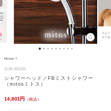
C
l
o
>
Home
s
1126-331101
e
シャワーヘッド／FBミストシャワー
（mitosミトス）
通
14,801円
（税込）
常