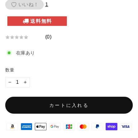
価
いいね！
1
格
送料無料
(
0
)
★
★
★
★
★
★
★
在庫あり
★
★
★
数量
−
+
カートに入れる