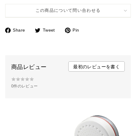
この商品について問い合わせる
Share
Tweet
Pin
F
T
P
a
w
i
c
i
n
e
t
t
b
t
e
商品レビュー
最初のレビューを書く
o
e
r
★
★
★
★
★
★
o
r
e
0件のレビュー
★
k
s
★
t
★
★