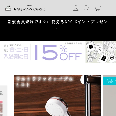
S
カート
ログイン
検索
ナ
k
i
p
問
新規会員登録ですぐに使える300ポイントプレゼン
頂
ト！
P
a
u
s
e