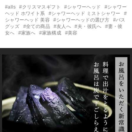
#alls
#クリスマスギフト
#シャワーヘッド
#シャワー
ヘッド ホワイト系
#シャワーヘッド ミストシャワー
#
シャワーヘッド 美容
#シャワーヘッドの選び方
#バス
グッズ
#全ての商品
#友人へ
#夫・彼氏へ
#妻・彼
女へ
#家族へ
#家族構成
#美容