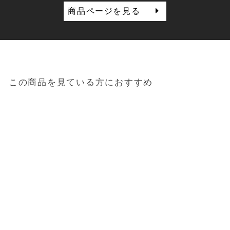
商品ページを見る
この商品を見ている方におすすめ
Sold out
今治タオル フェイスタオ
ル 「クス」オーガニック
３重ガーゼ タオル（ナチ
ュラル）
825円