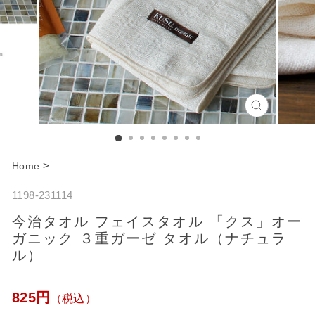
C
l
o
>
Home
s
1198-231114
e
今治タオル フェイスタオル 「クス」オー
ガニック ３重ガーゼ タオル（ナチュラ
ル）
通
825円
（税込）
常