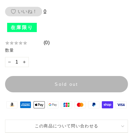
価
いいね！
0
格
在庫限り
(
0
)
★
★
★
★
★
★
数量
★
★
★
−
+
★
Sold out
この商品について問い合わせる