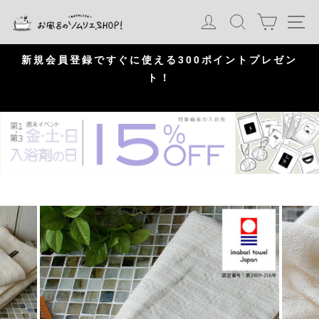
S
カート
ログイン
検索
ナ
k
i
p
問
新規会員登録ですぐに使える300ポイントプレゼン
頂
ト！
P
a
u
s
e