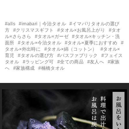
#alls
#imabari｜今治タオル
#イマバリタオルの選び
方
#クリスマスギフト
#タオル×お風呂上がり
#タオ
ル×さらさら
#タオル×ガーゼ
#タオル×キッチン・洗
面所
#タオル×今治タオル
#タオル×夏季におすすめ
#
タオル×外出時に
#タオル×綿（コットン）
#タオル×
育児
#タオルの選び方
#バスファブリック
#フェイス
タオル
#ラッピング可
#全ての商品
#友人へ
#家族
へ
#家族構成
#楠橋タオル