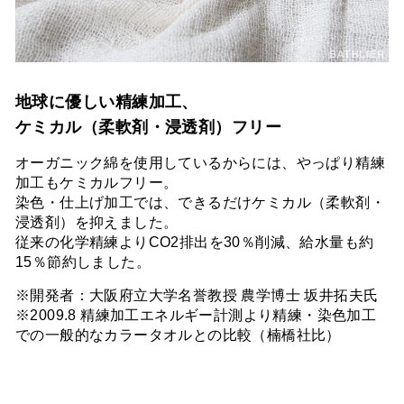
地球に優しい精練加工、
ケミカル（柔軟剤・浸透剤）フリー
オーガニック綿を使用しているからには、やっぱり精練
加工もケミカルフリー。
染色・仕上げ加工では、できるだけケミカル（柔軟剤・
浸透剤）を抑えました。
従来の化学精練よりCO2排出を30％削減、給水量も約
15％節約しました。
※開発者：大阪府立大学名誉教授 農学博士 坂井拓夫氏
※2009.8 精練加工エネルギー計測より精練・染色加工
での一般的なカラータオルとの比較（楠橋社比）