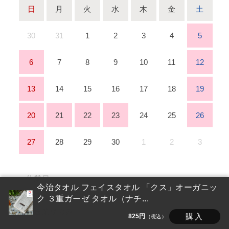
日
月
火
水
木
金
土
30
31
1
2
3
4
5
6
7
8
9
10
11
12
13
14
15
16
17
18
19
20
21
22
23
24
25
26
27
28
29
30
1
2
3
■
休業日
今治タオル フェイスタオル 「クス」オーガニッ
■
受注・お問い合わせ業務のみ
ク ３重ガーゼ タオル（ナチ...
■
発送業務のみ
購入
825円
（税込）