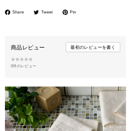
Share
Tweet
Pin
F
T
P
a
w
i
c
i
n
e
t
t
b
t
e
商品レビュー
最初のレビューを書く
o
e
r
★
★
★
★
★
★
o
r
e
0件のレビュー
★
k
s
★
t
★
★